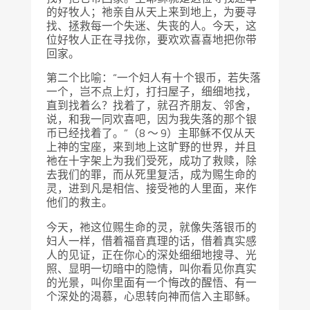
的好牧人；祂亲自从天上来到地上，为要寻
找、拯救每一个失迷、失丧的人。今天，这
位好牧人正在寻找你，要欢欢喜喜地把你带
回家。
第二个比喻：“一个妇人有十个银币，若失落
一个，岂不点上灯，打扫屋子，细细地找，
直到找着么？找着了，就召齐朋友、邻舍，
说，和我一同欢喜吧，因为我失落的那个银
币已经找着了。”（8 ～ 9）主耶稣不仅从天
上神的宝座，来到地上这旷野的世界，并且
祂在十字架上为我们受死，成功了救赎，除
去我们的罪，而从死里复活，成为赐生命的
灵，进到凡是相信、接受祂的人里面，来作
他们的救主。
今天，祂这位赐生命的灵，就像失落银币的
妇人一样，借着福音真理的话，借着真实感
人的见证，正在你心的深处细细地搜寻、光
照、显明一切暗中的隐情，叫你看见你真实
的光景，叫你里面有一个悔改的醒悟、有一
个深处的渴慕，心思转向神而信入主耶稣。