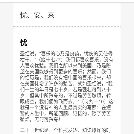
忧、安、来
忧
圣经说，“喜乐的心乃是良药，忧伤的灵使骨
枯干。”（箴十七22）我们都喜欢喜乐，没有
人喜欢忧愁。我们之所以来到美国，乃是盼
望在美国能够得到更多的喜乐；然而，我们
的经历是，我们没有把中国的喜乐带来，却
在美国徒增了许多的愁苦。就如圣经说，“我
们一生的年日是七十岁，若是强壮可到八十
岁；但其中所矜夸的，不过是劳苦愁烦，转
眼成空，我们便如飞而去。”（诗九十10）这
就是一个没有神的人生最真实的写照：在短
暂的人生中，所能回顾、记忆的，除了劳苦
愁烦，无何可矜夸！
二十一世纪是一个科技发达、知识爆炸的时