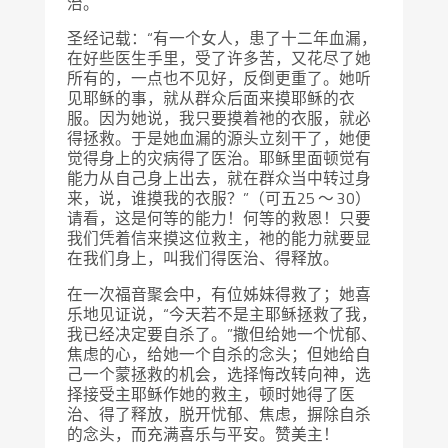
治。
圣经记载：“有一个女人，患了十二年血漏，
在好些医生手里，受了许多苦，又花尽了她
所有的，一点也不见好，反倒更重了。她听
见耶稣的事，就从群众后面来摸耶稣的衣
服。因为她说，我只要摸着祂的衣服，就必
得拯救。于是她血漏的源头立刻干了，她便
觉得身上的灾病得了医治。耶稣里面顿觉有
能力从自己身上出去，就在群众当中转过身
来，说，谁摸我的衣服？”（可五25 ～ 30）
请看，这是何等的能力！何等的救恩！只要
我们凭着信来摸这位救主，祂的能力就要显
在我们身上，叫我们得医治、得释放。
在一次福音聚会中，有位姊妹得救了；她喜
乐地见证说，“今天若不是主耶稣拯救了我，
我已经决定要自杀了。”撒但给她一个忧郁、
焦虑的心，给她一个自杀的念头；但她给自
己一个蒙拯救的机会，选择悔改转向神，选
择接受主耶稣作她的救主，顿时她得了医
治、得了释放，脱开忧郁、焦虑，摒除自杀
的念头，而充满喜乐与平安。赞美主！