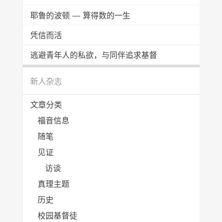
耶鲁的波顿 — 算得数的一生
凭信而活
逃避青年人的私欲，与同伴追求基督
新人杂志
文章分类
福音信息
随笔
见证
访谈
真理主题
历史
校园基督徒