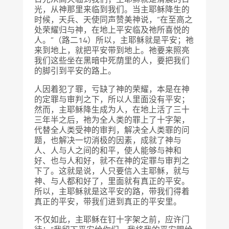
光，从神那里来临到我们。当主耶稣降生的
时候，天兵、天使同声赞美神说，“在至高之
处荣耀归与神，在地上平安临及祂所喜悦的
人。”（路二14）所以，主耶稣就是平安；祂
来到地上，就把平安带到地上。祂要来照亮
我们这些坐在黑暗中死荫里的人，要把我们
的脚引到平安的路上。
人因着犯了罪，亏缺了神的荣耀，本是在神
的定罪与审判之下，所以人里面没有平安；
然而，主耶稣降生成为人，在地上活了三十
三年半之后，祂为全人类的罪上了十字架，
代替全人类受神的审判，解决全人类罪的问
题，也解决一切消极的因素，成就了神与
人、人与人之间的和平，使人能够与神和
好、也与人和好，就不在神的定罪与审判之
下了。这就是说，人只要信入主耶稣，就与
神、与人都和好了，里面就有真正的平安。
所以，主耶稣就是这平安的路，带我们得着
真正的平安，带我们进到真正的平安里。
不仅如此，主耶稣在钉十字架之前，应许门