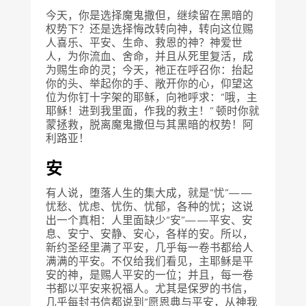
今天，你是选择魔鬼撒但，继续留在黑暗的
权势下？还是选择悔改转向神，转向这位赐
人喜乐、平安、生命、救恩的神？神爱世
人，为你流血、舍命，并且从死里复活，成
为赐生命的灵；今天，祂正在呼召你：抬起
你的头、举起你的手、敞开你的心，仰望这
位为你钉十字架的耶稣，向祂呼求：“哦，主
耶稣！进到我里面，作我的救主！” 顿时你就
蒙拯救，脱离魔鬼撒但与其黑暗的权势！阿
利路亚！
安
有人说，堕落人生的集大成，就是“忧”——
忧愁、忧虑、忧伤、忧郁，各种的忧；这说
出一个真相：人里面缺少“安”——平安、安
息、安宁、安静、安心，各样的安。所以，
新约圣经里满了平安，几乎每一卷书都给人
满满的平安。不仅给我们看见，主耶稣是平
安的神，是赐人平安的一位；并且，每一卷
书都以平安来祝福人。尤其是保罗的书信，
几乎每封书信都说到“愿恩典与平安，从神我