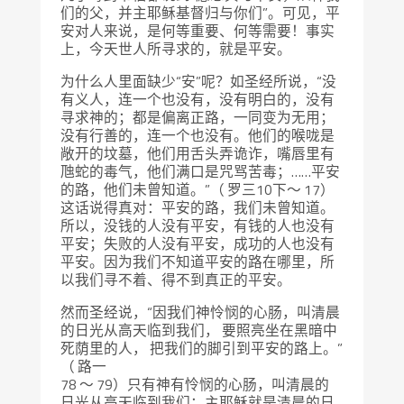
们的父，并主耶稣基督归与你们”。可见，平
安对人来说，是何等重要、何等需要！事实
上，今天世人所寻求的，就是平安。
为什么人里面缺少“安”呢？如圣经所说，“没
有义人，连一个也没有，没有明白的，没有
寻求神的；都是偏离正路，一同变为无用；
没有行善的，连一个也没有。他们的喉咙是
敞开的坟墓，他们用舌头弄诡诈，嘴唇里有
虺蛇的毒气，他们满口是咒骂苦毒；……平安
的路，他们未曾知道。”（ 罗三10下～ 17）
这话说得真对：平安的路，我们未曾知道。
所以，没钱的人没有平安，有钱的人也没有
平安；失败的人没有平安，成功的人也没有
平安。因为我们不知道平安的路在哪里，所
以我们寻不着、得不到真正的平安。
然而圣经说，“因我们神怜悯的心肠，叫清晨
的日光从高天临到我们， 要照亮坐在黑暗中
死荫里的人， 把我们的脚引到平安的路上。”
（ 路一
78 ～ 79）只有神有怜悯的心肠，叫清晨的
日光从高天临到我们；主耶稣就是清晨的日