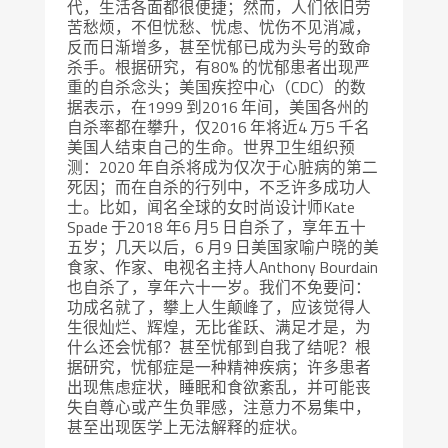
代，生活各面都很便捷；然而，人们依旧劳
苦愁烦，不但忧愁、忧虑、忧伤不见消减，
反而日渐增多，甚至忧郁已成为头号的致命
杀手。根据研究，有80% 的忧郁患者出现严
重的自杀念头；美国疾控中心（CDC）的数
据表示，在1999 到2016 年间，美国各州的
自杀率都在攀升，仅2016 年将近4 万5 千名
美国人结束自己的生命。世界卫生组织预
测：2020 年自杀将成为仅次于心脏病的第二
死因；而在自杀的行列中，不乏许多成功人
士。比如，闻名全球的女时尚设计师Kate
Spade 于2018 年6 月5 日自杀了，享年五十
五岁；几天以后，6 月9 日美国家喻户晓的美
食家、作家、电视名主持人Anthony Bourdain
也自杀了，享年六十一岁。我们不免要问：
功成名就了，攀上人生颠峰了，应该觉得人
生很灿烂、辉煌，无比雀跃、满足才是，为
什么还会忧郁？甚至忧郁到自我了结呢？根
据研究，忧郁症是一种精神疾病；许多患者
出现焦虑症状，睡眠和食欲紊乱，并可能丧
失自尊心或产生负罪感，注意力不易集中，
甚至出现医学上无法解释的症状。