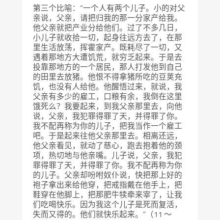
第三个比喻：“一个人有两个儿子。小的对父
亲说，父亲，请把归我的那一分家产给我。
他父亲就把产业分给他们。过了不多几日，
小儿子就收拾一切，起身往远方去了，在那
里生活放荡，挥霍家产。既耗尽了一切，又
遇着那地方大遭饥荒，就穷乏起来。于是去
投靠那地方的一个居民，那人打发他到自己
的田里去放猪。他恨不得拿猪所吃的豆荚充
饥，也没有人给他。他醒悟过来，就说，我
父亲有多少的雇工，口粮有余，我倒在这里
饿死么？我要起来，到我父亲那里去，向他
说，父亲，我犯罪得罪了天，并得罪了你。
我不配再称为你的儿子，把我当作一个雇工
吧。于是起来往他父亲那里去。相离还远，
他父亲看见，就动了慈心，跑去抱着他的颈
项，热切地与他亲嘴。儿子说，父亲，我犯
罪得罪了天，并得罪了你。我不配再称为你
的儿子。父亲却吩咐奴仆说，快把那上好的
袍子拿出来给他穿，把戒指戴在他手上，把
鞋穿在他脚上，把那肥牛犊牵来宰了，让我
们吃喝快乐。因为我这个儿子是死而复活，
失而又得的。他们就快乐起来。”（11 ～