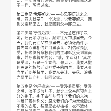
爱、一切供备的源头。盼望我们都能像这浪
子一样，醒悟过来。
第三步是“我要起来”——心思醒悟过来之
后，意志就要作一个决定，说我要起来，回
到父亲那里去，就是回到父神那里去。
第四步是“于是起来”——不光意志作了决
定，还要采取行动，起来往父神那里去。今
天，我们要往父神那里去，必须做两件事：
首先是心里相信并口里承认，相信就是接
受，把这位舍命救我们的主耶稣接受到里面
来，并呼求着祂的名，“哦，主耶稣！”其次
是受浸，乃是一个宣告、做见证，我要从撒
但黑暗的权势迁到神爱子的国里，我要从亚
当里迁到基督里，我要从失迷、失落、浪荡
光景里归向神、归回父家。
第五步是“袍子拿来”——受浸很重要；受浸
之后，浪子成为儿子，就穿上父亲所预备上
好的袍子。袍子表征基督作了我们的义袍，
叫我们蒙神称义；原来我们的行为就像破烂
不堪的衣服，甚至是衣衫褴褛、衣不遮体，