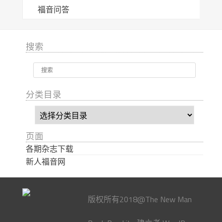
福音问答
搜索
分类目录
分
类
目
页面
录
各期杂志下载
新人福音网
版权所有2018@The New Man