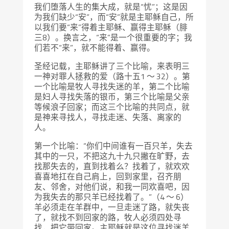
我们堕落人生的集大成，就是“忧”；这是因
为我们缺少“安”，而“安”就是主耶稣自己，所
以我们要“来”得着主耶稣、赢得主耶稣（腓
三8）。换言之，“来”是一个很重要的字；我
们若不“来”，就不能得着、赢得。
圣经记载，主耶稣讲了三个比喻，来表明三
一神对罪人拯救的爱（路十五1 ～ 32）。第
一个比喻是牧人寻找失迷的羊，第二个比喻
是妇人寻找失落的银币，第三个比喻是父亲
等候浪子回家；而这三个比喻的共同点，就
是神来寻找人，寻找走迷、失落、离家的
人。
第一个比喻：“你们中间谁有一百只羊，失去
其中的一只，不把这九十九只撇在旷野，去
找那失去的，直到找着么？找着了，就欢欢
喜喜地扛在自己肩上，回到家里，召齐朋
友、邻舍，对他们说，和我一同欢喜吧，因
为我失去的那只羊已经找着了。”（4 ～ 6）
羊必须走在羊群中，一旦走迷了路，就失丧
了，就找不到回家的路，牧人必须四处寻
找，把它带回家。主耶稣就是这位寻找迷羊