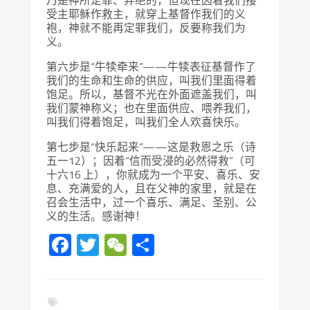
乃是神所定罪、弃绝的，但现在因着我们接
受主耶稣作救主，就穿上基督作我们的义
袍，神就不能再定罪我们，反要称我们为
义。
第六步是“牛犊牵来”——牛犊表征基督作了
我们的生命和生命的供应，叫我们里面得着
饱足。所以，基督不光在外面遮盖我们，叫
我们蒙神称义；也在里面供应、喂养我们，
叫我们得着饱足，叫我们全人欢喜快乐。
第七步是“快乐起来”——这是救恩之乐（诗
五一12）；因着“信而受浸的必然得救”（可
十六16 上），你就成为一个平安、喜乐、安
息、充满爱的人，且在父神的家里，就是在
召会生活中，过一个喜乐、满足、圣别、公
义的生活。感谢神！
Facebook
Twitter
WeChat
分
享