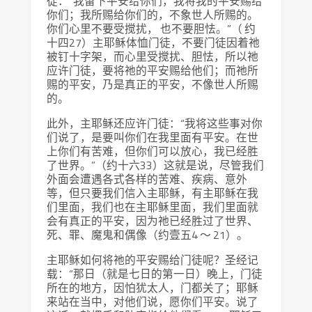
徒：“我留下平安给你们，我将我的平安赐给
你们；我所赐给你们的，不象世人所赐的。
你们心里不要受搅扰， 也不要胆怯。”（ 约
十四27）主耶稣体恤门徒，不要门徒因着祂
被钉十字架，而心里受搅扰、胆怯，所以祂
应许门徒，要将祂的平安赐给他们；而祂所
赐的平安，乃是真正的平安，不像世人所赐
的。
此外，主耶稣还应许门徒：“我将这些事对你
们说了，是要叫你们在我里面有平安。在世
上你们有苦难，但你们可以放心，我已经胜
了世界。”（约十六33）这就是说，尽管我们
外面会遭遇各式各样的苦难、疾病、意外
等，但只要我们信入主耶稣，有主耶稣在我
们里面，我们也在主耶稣里面，我们里面就
会有真正的平安，因为祂已经胜过了世界、
死、罪、魔鬼和偶像（约壹五4 ～ 21）。
主耶稣如何将祂的平安赐给门徒呢？圣经记
载：“那日（就是七日的第一日）晚上，门徒
所在的地方，因怕犹太人，门都关了；耶稣
来站在当中，对他们说，愿你们平安。说了