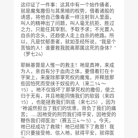
这印证了一件事：这其中有一个始作俑者，
就是魔鬼撒但与其黑暗的权势，借着诸般的
诱惑，将他自己像毒素一样注射到人里面，
叫人的精神出了问题，叫人毫无抗拒、胜过
之力，只能任其宰割、予取予求；不光置入
自杀的念头，还趋使人走上自杀的绝路。所
以，凡是忧郁患者，就如圣经所说，“我是个
苦恼的人！谁要救我脱离那属这死的身体？”
（罗七24）
耶稣基督是人惟一的救主！祂是真神，来成
为人，亲自有分于血肉之体，要借着钉在十
字架上，来废除那掌死权的魔鬼，并释放那
些因怕死而受挟于奴役的人（来二14 ～
15）。祂不仅毁坏了那掌死权的撒但，使之
归于无有，并且祂能同情我们的软弱（来四
15），也能拯救我们到底（来七25），因为
“祂诚然担当了我们的忧患，背负了我们的痛
苦；……因祂受的刑罚我们得平安，因祂受的
鞭伤我们得医治”（赛五三4 ～ 5）。今天，
祂已经成功了救赎！祂已经赐下了救恩！我
们只要接受祂、信入祂，就得平安，就得医