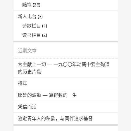
随笔
(28)
新人电台
(3)
诗歌栏目
(1)
读书栏目
(2)
近期文章
为主献上一切 — 一九〇〇年动荡中爱主殉道
的历史片段
禧年
耶鲁的波顿 — 算得数的一生
凭信而活
逃避青年人的私欲，与同伴追求基督