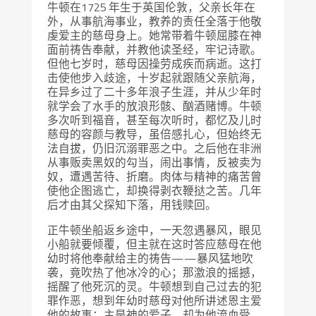
牛顿在1725 年生于英国伦敦，父亲长年在
外，从事航海事业，教养的责任全落于他敬
虔爱主的慈母身上。她常带着牛顿屈膝在神
面前祷告奉献，并教他读圣经，牢记诗歌。
但他七岁时，慈母因操劳成疾而病逝。这打
击使他步入歧途，十岁起就跟随父亲航海，
在异乡过了二十多年浪子生涯，并从少年时
就学会了水手的放浪形骸、酗酒赌博。牛顿
多次听到福音，甚至每次听时，都忆及儿时
慈母的容颜与教导，虽倍感扎心，但始终无
法自拔，仍旧沉溺罪恶之中。之后他在非洲
从事贩卖黑奴的勾当，闹出事情，反被卖为
奴，遭遇苦待、折磨。肉体与精神的痛苦曾
使他企图逃亡，却换得剥衣鞭挞之苦。几年
后才由其父探知下落，用钱赎回。
正牛顿坐船返乡途中，一天忽遇暴风，眼见
小船就要倾覆，但主就在这时答应慈母在他
幼时将他奉献给主的祷告——暴风猛地吹
袭，竟吹热了他冰冷的心；那激浪的摇撼，
摇醒了他死沉的灵。牛顿想到自己过去的犯
罪作恶，想到年幼时慈母对他所讲述恩主爱
他的故事：主是神的爱子，却为他流血受