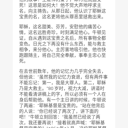
死！这恩是如何大！他不觉大声地呼求主
名，向主祷告。从那日起，他认识了耶稣这
宝贵的名，这名更将他从罪恶里拯救出来。
耶稣，这名甜美、芬芳，安慰他的痛苦心
情，这名远胜奇珍，时刻满足他心。牛顿见
证，自从遇到这宝贵之名后，所有事物全都
变色。日光之下再没有什么东西，能与救主
相争，来分他心。主厉害地吸引他，他也快
跑跟随主，将自己完全奉献，事奉主忠心至
死。
在去世前数年，他的记忆力几乎完全失去，
但他说：“虽然我的记忆力衰退，但有两件事
不能忘记：第一，我是大罪人。第二，耶稣
乃是大救主。”80 岁时，视力大减，讲道时
不能看清讲稿上的字，所以必须有一个人在
身后帮助他。有一个主日讲的时候，牛顿说
了两遍：“耶稣基督是宝贵的。”站在他背后
的人说：“你已经说了两次了，讲下面的
吧！”牛顿立刻回答：“我虽然已经说了两
次，我还要再说！”接着就高声喊：“耶稣基