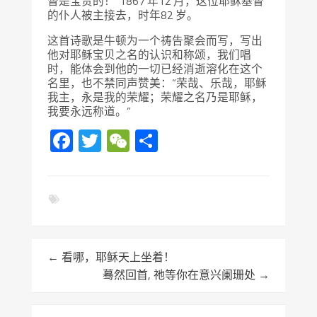
督是宝贵的！”1867 年12 月，这位耶稣基督
的仆人被主接去，时年82 岁。
这首诗歌是牛顿为一个祷告聚会而写，写出
他对耶稣宝贝之名的认识和称颂，我们唱
时，能体会到他的一切已经消逝溶化在这个
名里，也不禁同声赞美：“荣哉、乐哉，耶稣
我主，永是我的荣耀；荣耀之名乃是耶稣，
我要永远称道。”
Facebook
Twitter
WeChat
分
享
←
看哪，耶稣天上坐着！
蓦然回首, 祂等你在意兴阑珊处
→