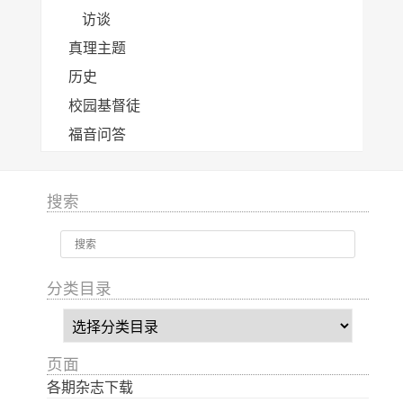
访谈
真理主题
历史
校园基督徒
福音问答
搜索
分类目录
分
类
目
页面
录
各期杂志下载