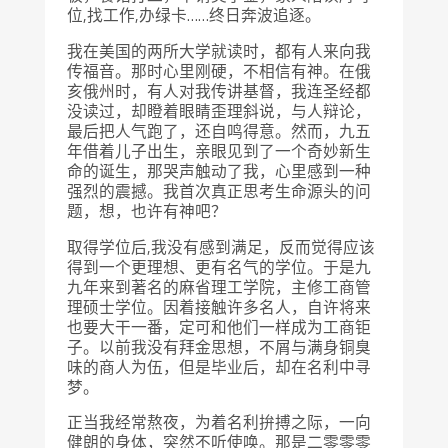
位,找工作,办绿卡……终日奔波追逐。
我在美国的两所大学就读时，都有人来向我
传福音。那时心里刚硬，不相信有神。在俄
亥俄州时，有人对我传讲基督，我连圣经都
没读过，却瞪着眼睛歪理斜说，与人辩论，
最后把人气跑了，还自鸣得意。然而，九五
年借着儿子出生，亲眼见到了一个奇妙新生
命的诞生，那哭声触动了我，心里感到一种
强烈的震撼。我首次真正思考生命源头的问
题，想，也许有神吧？
取得学位后,我没有感到满足，反而觉得应该
得到一个更理想、更有名气的学位。于是九
九年来到著名的麻省理工学院，主修工商管
理硕士学位。因着接触许多名人，自许将来
也要大干一番，定可和他们一样成为工商钜
子。以前我没有拜金思想，不屑与满身铜臭
味的商人为伍，但是毕业后，却在名利中寻
梦。
正当我经常熬夜，为着名利拚搏之际，一向
健朗的身体，突然不听使唤。那是二零零零