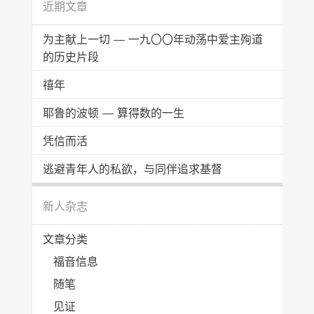
近期文章
为主献上一切 — 一九〇〇年动荡中爱主殉道
的历史片段
禧年
耶鲁的波顿 — 算得数的一生
凭信而活
逃避青年人的私欲，与同伴追求基督
新人杂志
文章分类
福音信息
随笔
见证