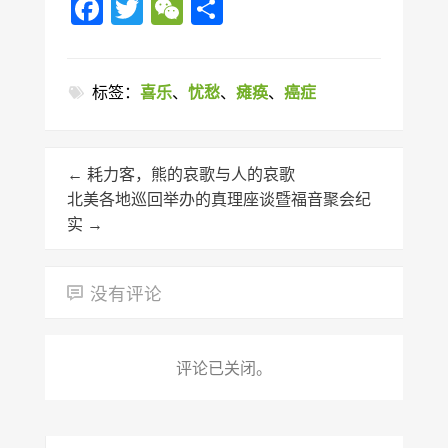
Facebook
Twitter
WeChat
分
享
标签：
喜乐
、
忧愁
、
瘫痪
、
癌症
←
耗力客，熊的哀歌与人的哀歌
北美各地巡回举办的真理座谈暨福音聚会纪
实
→
没有评论
评论已关闭。