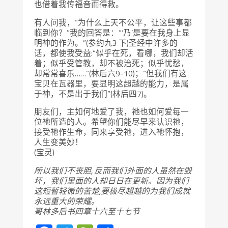
也借着我传福音而得救。
有人问我，“为什么上天不公平，让这些事都
临到你？”我的回答是：“‘乃’是要在我身上显
明神的作为。”(参约九3 下)圣经中许多的
话，都使我受益:“似乎在死，看哪，我们却活
着；似乎受管教，却不被治死；似乎忧愁，
却常常喜乐……”(林后六9-10)；“但我们有这
宝贝在瓦器里，要显明这超越的能力，是属
于神，不是出于我们”(林后四7)。
朋友们，主如何地爱了我，祂也如何爱每一
位祂所造的人。希望你们能尽早来认识祂，
接受祂作生命，同来享受祂，进入祂怀抱，
人生变美妙！
(宝灵)
所以我们不丧胆, 反而我们外面的人虽然在毁
坏，我们里面的人却日日在更新。因为我们
这短暂轻微的苦楚,要极尽超越的为我们成就
永远重大的荣耀。
哥林多后书四章十六至十七节