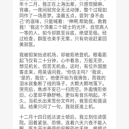
年十二月，我正在上海出差，只感觉腿麻、
背痛，一夜间就完全无法动弹，整个过程如
同作了一场恶梦。凌晨五点，尝到“身不由
己”的滋味，只能喊着：“神啊,帮助我，救救
我！”我这个顶着三个硕士的光环，自觉高人
一等的人，如今却跌至谷底，绝望至极。经
过检查，群医也束手无策，只有劝说赶紧回
美就医。
我被担架抬进机场，却被拒绝登机。眼看距
起飞仅有二十分钟，心中着急，万般无奈，
想见机长，但苦无机会。这时，有位外国旅
客走来，用英语问我，“你信主吗？”我说，
“是的，我信”。他便开始为我祷告，而我的
泪水就象断了线的珠子，大颗大颗地落下。
哭完后，焦虑不安已一扫而空。外面情形依
旧，心里却平静舒畅，更似有音乐响起。不
久，当机长出来签份文件时，竟答应和我谈
话。结果只问了一句，我就获准上机。
十二月十四日抵达波士顿后，我立刻住进医
院。因着紧张、恐惧，连着六天六夜不能入
眠，医生开出最强的安眠药也无效。根据诊