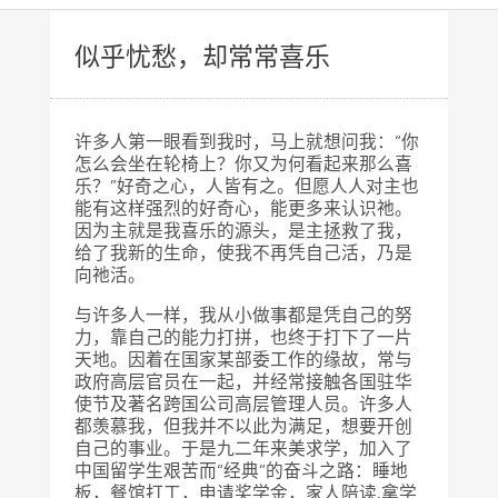
似乎忧愁，却常常喜乐
许多人第一眼看到我时，马上就想问我：“你
怎么会坐在轮椅上？你又为何看起来那么喜
乐？”好奇之心，人皆有之。但愿人人对主也
能有这样强烈的好奇心，能更多来认识祂。
因为主就是我喜乐的源头，是主拯救了我，
给了我新的生命，使我不再凭自己活，乃是
向祂活。
与许多人一样，我从小做事都是凭自己的努
力，靠自己的能力打拼，也终于打下了一片
天地。因着在国家某部委工作的缘故，常与
政府高层官员在一起，并经常接触各国驻华
使节及著名跨国公司高层管理人员。许多人
都羡慕我，但我并不以此为满足，想要开创
自己的事业。于是九二年来美求学，加入了
中国留学生艰苦而“经典”的奋斗之路：睡地
板，餐馆打工，申请奖学金，家人陪读,拿学