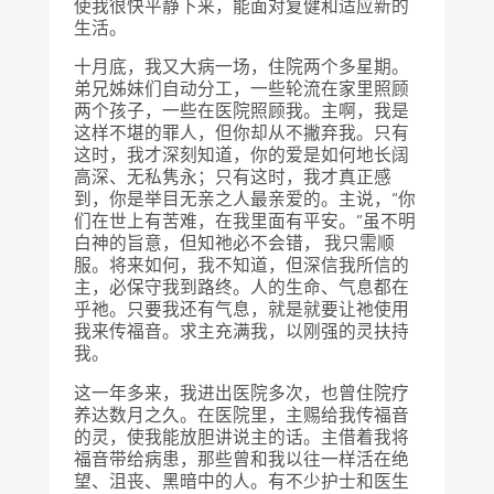
使我很快平静下来，能面对复健和适应新的
生活。
十月底，我又大病一场，住院两个多星期。
弟兄姊妹们自动分工，一些轮流在家里照顾
两个孩子，一些在医院照顾我。主啊，我是
这样不堪的罪人，但你却从不撇弃我。只有
这时，我才深刻知道，你的爱是如何地长阔
高深、无私隽永；只有这时，我才真正感
到，你是举目无亲之人最亲爱的。主说，“你
们在世上有苦难，在我里面有平安。”虽不明
白神的旨意，但知祂必不会错， 我只需顺
服。将来如何，我不知道，但深信我所信的
主，必保守我到路终。人的生命、气息都在
乎祂。只要我还有气息，就是就要让祂使用
我来传福音。求主充满我，以刚强的灵扶持
我。
这一年多来，我进出医院多次，也曾住院疗
养达数月之久。在医院里，主赐给我传福音
的灵，使我能放胆讲说主的话。主借着我将
福音带给病患，那些曾和我以往一样活在绝
望、沮丧、黑暗中的人。有不少护士和医生