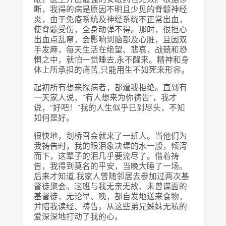
断，我得的病是原因不明且少见的脊髓神经
炎，由于免疫系统及神经系统不正常出血，
使脊髓受伤，全身动弹不得。那时，很担心
出血点乱窜，会影响到脑部及心脏，且因双
手发麻，每天生活在绝望、悲哀，战兢和恐
惧之中，就怕一觉睡去,永不醒来。精神和身
体上所承担的痛苦,只能用生不如死来形容。
起初所有想来探病者，都遭我拒绝。直到有
一天家人说，“有人想来为你祷告”，我才
说，“好吧！”我的人生似乎已到尽头，不知
如何是好。
很快地，剑桥召会就来了一班人。当他们为
我祷告时，我的眼泪象决堤的水一般，倾泻
而下，这辈子的泪几乎要流尽了。借着祷
告，我得到莫名的平安，当晚大睡了一场。
后来才知道,我家人曾随邻居去参加过两次基
督徒聚会。这班与我无亲无故、未曾谋面的
基督徒，无论早、晚，都自发地送来食物，
并陪我读经、祷告。从这些弟兄姊妹无私的
爱深深地打动了我的心。