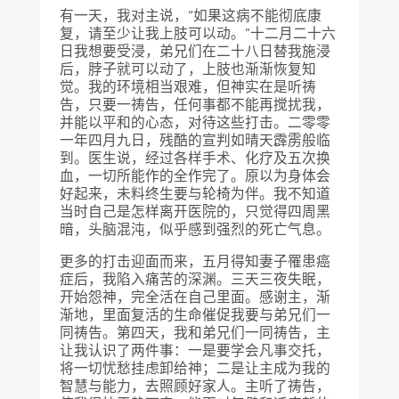
有一天，我对主说，“如果这病不能彻底康
复，请至少让我上肢可以动。”十二月二十六
日我想要受浸，弟兄们在二十八日替我施浸
后，脖子就可以动了，上肢也渐渐恢复知
觉。我的环境相当艰难，但神实在是听祷
告，只要一祷告，任何事都不能再搅扰我，
并能以平和的心态，对待这些打击。二零零
一年四月九日，残酷的宣判如晴天霹雳般临
到。医生说，经过各样手术、化疗及五次换
血，一切所能作的全作完了。原以为身体会
好起来，未料终生要与轮椅为伴。我不知道
当时自己是怎样离开医院的，只觉得四周黑
暗，头脑混沌，似乎感到强烈的死亡气息。
更多的打击迎面而来，五月得知妻子罹患癌
症后，我陷入痛苦的深渊。三天三夜失眠，
开始怨神，完全活在自己里面。感谢主，渐
渐地，里面复活的生命催促我要与弟兄们一
同祷告。第四天，我和弟兄们一同祷告，主
让我认识了两件事：一是要学会凡事交托，
将一切忧愁挂虑卸给神；二是让主成为我的
智慧与能力，去照顾好家人。主听了祷告，