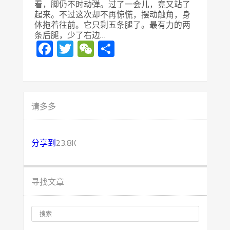
看，脚仍不时动弹。过了一会儿，竟又站了
起来。不过这次却不再惊慌，摆动触角，身
体拖着往前。它只剩五条腿了。最有力的两
条后腿，少了右边…
Facebook
Twitter
WeChat
分
享
请多多
分享到
23.8K
寻找文章