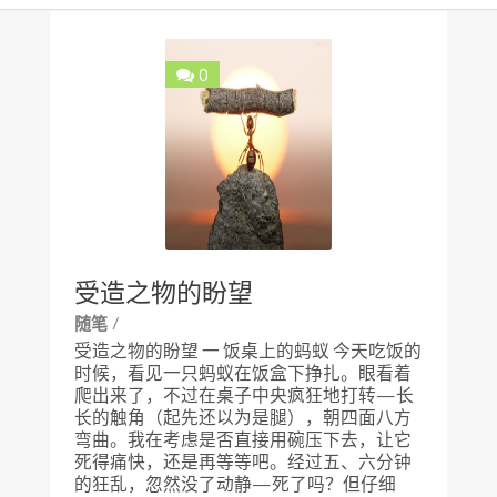
0
受造之物的盼望
/
随笔
受造之物的盼望 一 饭桌上的蚂蚁 今天吃饭的
时候，看见一只蚂蚁在饭盒下挣扎。眼看着
爬出来了，不过在桌子中央疯狂地打转—长
长的触角（起先还以为是腿），朝四面八方
弯曲。我在考虑是否直接用碗压下去，让它
死得痛快，还是再等等吧。经过五、六分钟
的狂乱，忽然没了动静—死了吗？但仔细