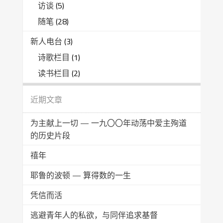
访谈
(5)
随笔
(28)
新人电台
(3)
诗歌栏目
(1)
读书栏目
(2)
近期文章
为主献上一切 — 一九〇〇年动荡中爱主殉道
的历史片段
禧年
耶鲁的波顿 — 算得数的一生
凭信而活
逃避青年人的私欲，与同伴追求基督