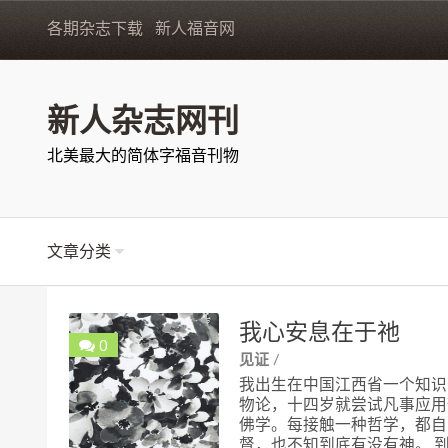
各期杂志下载
新人福音网
新人杂志网刊
北美最大的简体字福音刊物
文章分类
我心安息在于祂
0
/
见证
我出生在中国江西省一个知识
物论，十四岁就尝试凡事应用
佛学。每接触一种哲学，都自
督，也不知到底有没有神。 