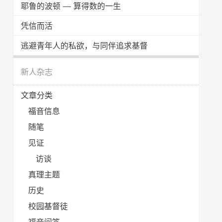
耶鲁的波顿 — 算得数的一生
凭信而活
逃避青年人的私欲，与同伴追求基督
新人杂志
文章分类
福音信息
随笔
见证
访谈
真理主题
历史
校园基督徒