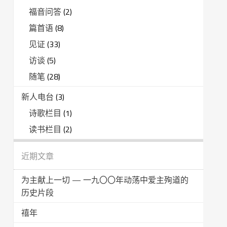
福音问答
(2)
篇首语
(8)
见证
(33)
访谈
(5)
随笔
(28)
新人电台
(3)
诗歌栏目
(1)
读书栏目
(2)
近期文章
为主献上一切 — 一九〇〇年动荡中爱主殉道的
历史片段
禧年