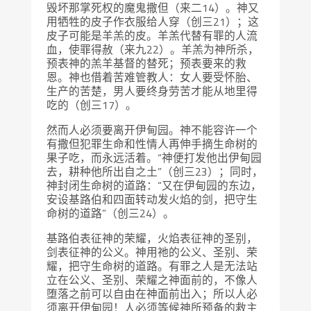
毁坏那掌死权的魔鬼撒但（来二14）。神又
用牺牲的皮子作衣服给人穿（创三21）；这
皮子可能是羊羔的皮。羊羔代替有罪的人流
血，使罪得赦（来九22）。羊羔为神所杀，
预表神的羔羊基督的替死；预表要来的救
恩。神也借着苦难管教人：女人要受怀胎、
生产的苦楚，男人要终身劳苦才能从地里得
吃的（创三17）。
然而人必须要离开伊甸园。神不能容许一个
有撒但犯罪生命和性情人再伸手摘生命树的
果子吃，而永远活着。“神便打发他出伊甸园
去，耕种他所出自之土”（创三23）；同时，
神封闭生命树的道路：“又在伊甸园的东边，
安设基路伯和四面转动发火焰的剑，把守生
命树的道路”（创三24）。
基路伯表征神的荣耀，火焰表征神的圣别，
剑表征神的公义。神用祂的公义、圣别、荣
耀，把守生命树的道路。有罪之人是无法站
立在公义、圣别、荣耀之神面前的，不像人
堕落之前可以自由在神面前出入；所以人必
须离开伊甸园！人必须等候神所预备的救主