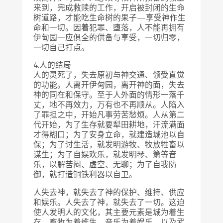
来到，完成救赎的工作，开启被封闭的生命
树道路，才能吃生命树的果子—享受神作生
命和一切。因着犯罪、堕落，人不能再拥有
伊甸园一应俱全的供备与享受，一切归零，
一切自己打点。
4.人的结局
人的灵死了，失去原初与神交通、领受直觉
的功能。人离开伊甸园，离开神的面，失去
神的同在和保守。至于人外面的情形一落千
丈，地不再效力，万有也不再顺从。人陷入
了罪担之中，开始凡事劳苦愁烦。人从第二
代开始，为了生存就要犁田耕地，汗流满面
才得糊口；为了安身立命，就建造城池以自
保；为了讨生活，就发明游牧、牧放牲畜以
谋生；为了自娱欢乐，就发明琴、箫等音
乐，以解苦闷、虚空、无聊；为了自我防
御，就打造铜铁利器以自卫。
人失去神，就失去了神的保护、维持、供应
和娱乐。人失去了神，就失去了一切。这迫
使人发明人的文化，其主要元素是城为着生
存、畜牧为着维生、音乐为着娱乐，以及武