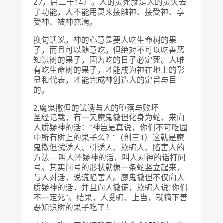
27，启二十14）。人的灵死就是人的灵失去
了功能，人不能用灵来接触神、接受神、享
受神、被神充满。
换句话说，神的心意是要人吃生命树的果
子，而且可以随意吃，但绝对不可以吃善恶
知识树的果子，因为吃的日子必定死。人唯
有吃生命树的果子，才能成为神在地上的彰
显和代表，才能完成神创造人的定旨与目
的。
2.魔鬼撒但的试诱与人的堕落与败坏
圣经记载，有一天魔鬼撒但化身为蛇，来向
人质疑神的话：“神岂是真说，你们不可吃园
中所有树上的果子么？”（创三1）这就是魔
鬼撒但试诱人、引诱人、欺骗人、陷害人的
方法—叫人怀疑神的话，叫人对神的话打问
号。其实问号的形状就像一条蛇竖立起来，
与人对话，说谎陷害人。魔鬼撒但不仅向人
质疑神的话，并且向人撒谎，欺骗人说“你们
不一定死”。结果，人受骗、上当，就摘下善
恶知识树的果子吃了！