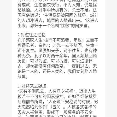
有成就，生怕锦衣夜行，不为人知，仍是忧
愁烦恼。人对手中所拥有的，总觉不足。法
国有俗谚说：“生活像是被围困的城堡，城外
的人想冲进去，城里的人想逃出来。”这进去
出来，都归于一个名叫“忧愁”的网罗里。
2.对过往之追忆
孔子感叹人生“往而不可追者，年也；去而不
可得见者，亲也”；时光一去不复回，生命一
逝不复生。坚强如夫子，对于往昔，也有种
种无奈。孔子以将两千余年，国人频频回顾
历史，可以为鉴，可以扼腕，可以追思怀
古，却丝毫没有任何改变。一提到过去，无
论是个人的，还是人类的，我们立刻陷入愁
绪里。
3. 对将来之疑虑
“天有不测风云，人有旦夕祸福”，道出人生
被若干不可知的因素操控。正如圣经帖撒罗
尼迦前书所说，“人正说平安稳妥的时候，毁
灭忽然临到他们”（五3）。人被各式各样的
天灾人祸包围，形成了一股莫名的不安全