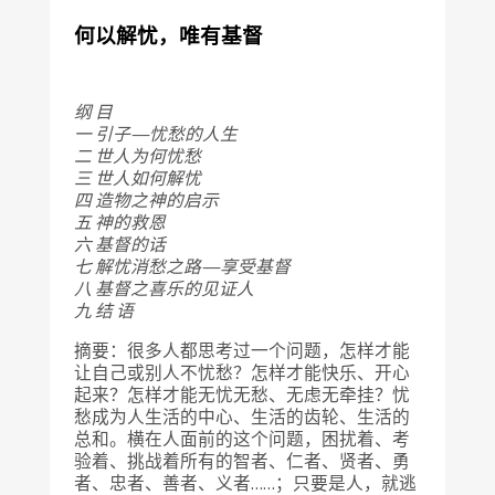
何以解忧，唯有基督
纲 目
一 引子—忧愁的人生
二 世人为何忧愁
三 世人如何解忧
四 造物之神的启示
五 神的救恩
六 基督的话
七 解忧消愁之路—享受基督
八 基督之喜乐的见证人
九 结 语
摘要：很多人都思考过一个问题，怎样才能
让自己或别人不忧愁？怎样才能快乐、开心
起来？怎样才能无忧无愁、无虑无牵挂？忧
愁成为人生活的中心、生活的齿轮、生活的
总和。横在人面前的这个问题，困扰着、考
验着、挑战着所有的智者、仁者、贤者、勇
者、忠者、善者、义者……；只要是人，就逃