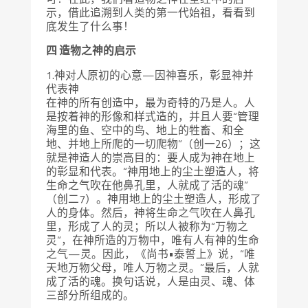
示，借此追溯到人类的第一代始祖，看看到
底发生了什么事！
四 造物之神的启示
1.神对人原初的心意—因神喜乐，彰显神并
代表神
在神的所有创造中，最为奇特的乃是人。人
是按着神的形像和样式造的，并且人要“管理
海里的鱼、空中的鸟、地上的牲畜、和全
地、并地上所爬的一切爬物”（创一26）；这
就是神造人的崇高目的：要人成为神在地上
的彰显和代表。“神用地上的尘土塑造人，将
生命之气吹在他鼻孔里，人就成了活的魂”
（创二7）。神用地上的尘土塑造人，形成了
人的身体。然后，神将生命之气吹在人鼻孔
里，形成了人的灵；所以人被称为“万物之
灵”，在神所造的万物中，唯有人有神的生命
之气—灵。因此，《尚书•泰誓上》说，“唯
天地万物父母，唯人万物之灵。”最后，人就
成了活的魂。换句话说，人是由灵、魂、体
三部分所组成的。