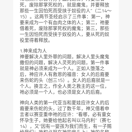
死，废除那掌死权的，就是魔鬼，并要释放
那些一生因怕死而受挟于奴役的人”（二14～
15）。这两节圣经启示了三件事：第一，神
要来成为一个有血肉之体的人；第二，祂要
借着死，废除那掌死权的魔鬼；第三，那些
一生因怕死而受挟于奴役的人，要从死的奴
役里得着释放。
1.神来成为人
神要解决人里外罪的问题，解决人里头魔鬼
撒但的问题，解决人灵死的问题，第一件事
就是神必须来成为一个人。正如人堕落之
后，神应许人有救恩的福音：女人的后裔要
来伤蛇的头（创三15）。女人的后裔就是一
个人。换言之，作全人类之救主的这一位，
祂必须是一个人，也必须是女人的后裔。
神向人类的第一代亚当和夏娃应许女人的后
裔要来伤蛇的头，过了数千年，神又借着申
言者以赛亚重申祂的应许：“看哪，必有童女
怀孕生子，她要给他起名叫以马内利”（赛七
14），又“因有一婴孩为我们而生，有一子赐
给我们；政权必担在祂的肩头上；祂的名称