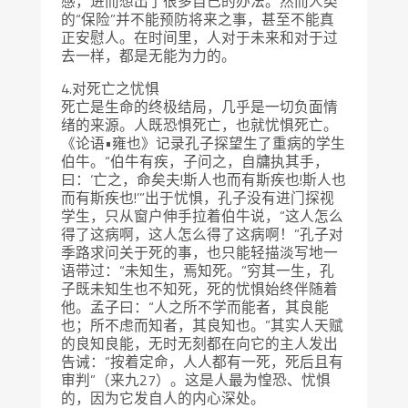
感，进而想出了很多自己的办法。然而人类
的“保险”并不能预防将来之事，甚至不能真
正安慰人。在时间里，人对于未来和对于过
去一样，都是无能为力的。
4.对死亡之忧惧
死亡是生命的终极结局，几乎是一切负面情
绪的来源。人既恐惧死亡，也就忧惧死亡。
《论语•雍也》记录孔子探望生了重病的学生
伯牛。“伯牛有疾，子问之，自牗执其手，
曰：‘亡之，命矣夫!斯人也而有斯疾也!斯人也
而有斯疾也!’”出于忧惧，孔子没有进门探视
学生，只从窗户伸手拉着伯牛说，“这人怎么
得了这病啊，这人怎么得了这病啊！”孔子对
季路求问关于死的事，也只能轻描淡写地一
语带过：“未知生，焉知死。”穷其一生，孔
子既未知生也不知死，死的忧惧始终伴随着
他。孟子曰：“人之所不学而能者，其良能
也；所不虑而知者，其良知也。”其实人天赋
的良知良能，无时无刻都在向它的主人发出
告诫：“按着定命，人人都有一死，死后且有
审判”（来九27）。这是人最为惶恐、忧惧
的，因为它发自人的内心深处。