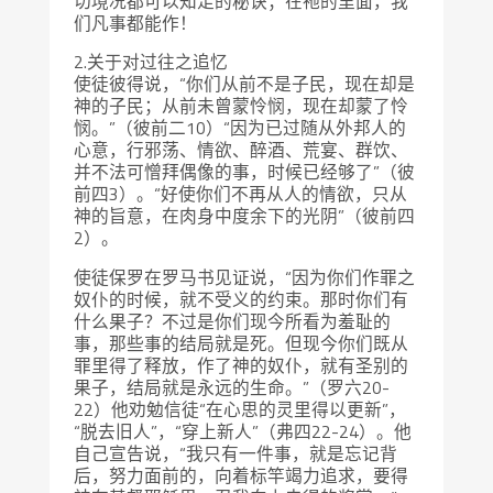
切境况都可以知足的秘诀；在祂的里面，我
们凡事都能作！
2.关于对过往之追忆
使徒彼得说，“你们从前不是子民，现在却是
神的子民；从前未曾蒙怜悯，现在却蒙了怜
悯。”（彼前二10）“因为已过随从外邦人的
心意，行邪荡、情欲、醉酒、荒宴、群饮、
并不法可憎拜偶像的事，时候已经够了”（彼
前四3）。“好使你们不再从人的情欲，只从
神的旨意，在肉身中度余下的光阴”（彼前四
2）。
使徒保罗在罗马书见证说，“因为你们作罪之
奴仆的时候，就不受义的约束。那时你们有
什么果子？不过是你们现今所看为羞耻的
事，那些事的结局就是死。但现今你们既从
罪里得了释放，作了神的奴仆，就有圣别的
果子，结局就是永远的生命。”（罗六20-
22）他劝勉信徒“在心思的灵里得以更新”，
“脱去旧人”，“穿上新人”（弗四22-24）。他
自己宣告说，“我只有一件事，就是忘记背
后，努力面前的，向着标竿竭力追求，要得