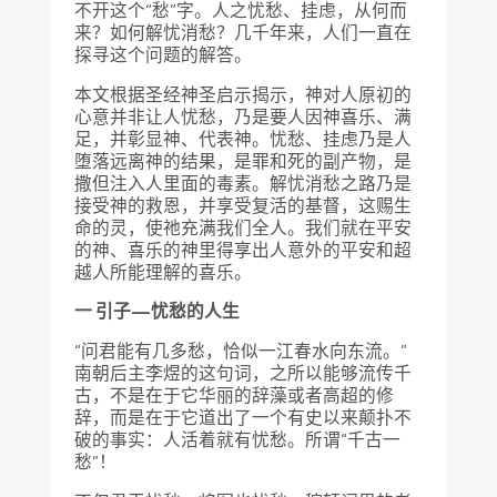
不开这个“愁”字。人之忧愁、挂虑，从何而
来？如何解忧消愁？几千年来，人们一直在
探寻这个问题的解答。
本文根据圣经神圣启示揭示，神对人原初的
心意并非让人忧愁，乃是要人因神喜乐、满
足，并彰显神、代表神。忧愁、挂虑乃是人
堕落远离神的结果，是罪和死的副产物，是
撒但注入人里面的毒素。解忧消愁之路乃是
接受神的救恩，并享受复活的基督，这赐生
命的灵，使祂充满我们全人。我们就在平安
的神、喜乐的神里得享出人意外的平安和超
越人所能理解的喜乐。
一 引子—忧愁的人生
“问君能有几多愁，恰似一江春水向东流。”
南朝后主李煜的这句词，之所以能够流传千
古，不是在于它华丽的辞藻或者高超的修
辞，而是在于它道出了一个有史以来颠扑不
破的事实：人活着就有忧愁。所谓“千古一
愁”！