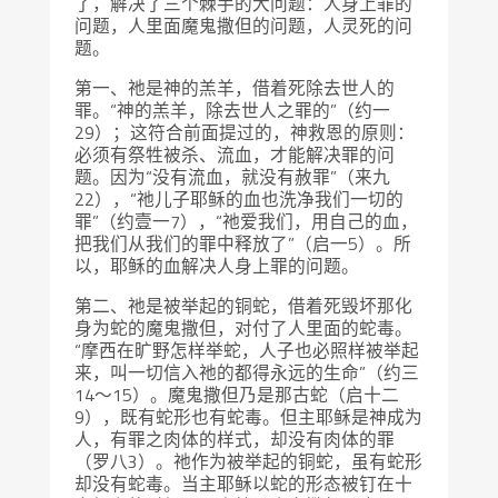
了，解决了三个棘手的大问题：人身上罪的
问题，人里面魔鬼撒但的问题，人灵死的问
题。
第一、祂是神的羔羊，借着死除去世人的
罪。“神的羔羊，除去世人之罪的”（约一
29）；这符合前面提过的，神救恩的原则：
必须有祭牲被杀、流血，才能解决罪的问
题。因为“没有流血，就没有赦罪”（来九
22），“祂儿子耶稣的血也洗净我们一切的
罪”（约壹一7），“祂爱我们，用自己的血，
把我们从我们的罪中释放了”（启一5）。所
以，耶稣的血解决人身上罪的问题。
第二、祂是被举起的铜蛇，借着死毁坏那化
身为蛇的魔鬼撒但，对付了人里面的蛇毒。
“摩西在旷野怎样举蛇，人子也必照样被举起
来，叫一切信入祂的都得永远的生命”（约三
14～15）。魔鬼撒但乃是那古蛇（启十二
9），既有蛇形也有蛇毒。但主耶稣是神成为
人，有罪之肉体的样式，却没有肉体的罪
（罗八3）。祂作为被举起的铜蛇，虽有蛇形
却没有蛇毒。当主耶稣以蛇的形态被钉在十