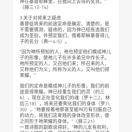
神在基督耶稣里，召我向上去得的奖赏。”
（腓三13-14）
3.关于对将来之疑虑
基督徒将来的前途定命是确定、清楚的，是
不需要猜测、疑虑的，因为神已经拣选我们
成为圣别，并预定我们，借着耶稣基督得儿
子的名分（弗一4-5）。
“因为神所预知的人，祂也预定他们模成神儿
子的形像，使祂儿子在许多弟兄中作长子。
祂所预定的人，又召他们来；所召来的人，
又称他们为义；所称为义的人，又叫他们得
荣耀。”
我们的定命是模成神儿子的形像，我们的前
途是得荣耀。神已经重生我们的灵（约三
6），现在正在变化我们的魂（罗十二2，林
后三18），将来还要荣化我们的身体（罗八
30），“祂要按着祂那甚至能叫万有归服自己
的动力，将我们这卑贱的身体改变形状，使
之同形于祂荣耀的身体。”（腓三21）
一首诗歌的副歌说得好，“神的儿女有权利，