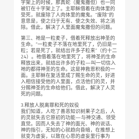
字架上的时候，那真蛇（魔鬼撒但）也一同
被钉在十字架上了。主耶稣借着在肉体里的
受死，就废除了人肉体里的魔鬼。“废除”的
意思是，使之归于无有、使之失效、将之消
除。借此，解决了人里面魔鬼撒但的问题。
第三、祂是一粒麦子，借着死释放出神圣的
生命。“一粒麦子不落在地里死了，仍旧是一
粒；若是死了，就结出许多子粒来”（约十二
24）。祂借着落在地里死了，将神圣的生命
释放出来，就结出许多的子粒—叫一切信入
祂的都得神圣的生命。这是神救恩积极的一
面。主耶稣在复活里成了赐生命的灵，好进
入相信接受他的人里面，点活他们的灵，并
分赐神圣的生命给他们。借此，解决了人灵
死的问题。
3.释放人脱离罪和死的奴役
我们知道，人吃了善恶知识树果子之后，人
的灵就失去它原初的功能—与神交通、领受
直觉。因而人失去了神的面光、神的说话、
神的指引，无知的心就趋向昏暗，在推想上
就变为虚妄，以致在心思的虚妄里行事为