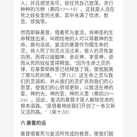
人；并且感觉丧尽，就任凭自己放荡，贪行
种种的污秽（弗四17～19）。这就是人活在
死之奴役里的光景，其中充满了忧虑、愁
苦、烦恼等。
然而耶稣基督，借着死与复活，将神圣的生
命释放出来，叫相信祂的人可以得着神的生
命。换句话说，复活的基督作为赐生命的
灵，将人死了的灵点活过来，使人的灵恢复
功用，而得以接触神、亲近神、享受神，进
而从死的奴役里得释放。“因为生命之灵的
律，在基督耶稣里已经释放了我，使我脱离
了罪与死的律。”（罗八2）这生命之灵与我
们的灵调和，并从我们的灵扩充到我们的心
思里，使我们的心思得更新，以致活在神的
爱、神的光、神的圣、神的义里（弗四20～
24）。因此，复活的基督才是人解除忧虑的
根本道路。“是借着祂给我们开创了一条又新
又活的路。”（来十20）
六 基督的话
基督借着死与复活所完成的救恩，使我们脱