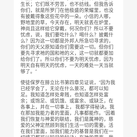
生长；它们既不劳苦，也不纺线。但我告诉
你们，就是所罗门在他极盛的荣耀里，也没
有披戴得象这些花中的一朵。小信的人哪，
野地里的草，今天存在，明天就丢在炉里，
神尚且这样给它穿戴，何况你们？所以不要
忧虑，说，我们要吃什么？喝什么？披戴什
么？因为这一切都是外邦人所急切寻求的，
你们的天父原知道你们需要这一切。但你们
要先寻求祂的国和祂的义，这一切就都要加
给你们了。所以你们不要为明天忧虑，因为
明天自有明天的忧虑，一天的难处一天当就
够了。”
使徒保罗在腓立比书第四章见证说，“因为我
已经学会了，无论在什么景况，都可以知
足。我知道怎样处卑贱，也知道怎样处富
余；或饱足、或饥饿、或富余、或缺乏，在
各事上，并在一切事上， 我都学得秘诀。我
在那加我能力者的里面，凡事都能作。”因着
我们恢复与神爱的联结，我们是属神的，慈
爱的父神定然顾到我们生活一切的需要。活
在我们里面，加我们能力的基督是我们在一