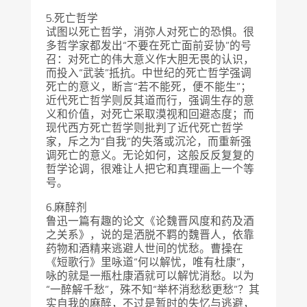
5.死亡哲学
试图以死亡哲学，消弥人对死亡的恐惧。很
多哲学家都发出“不要在死亡面前妥协”的号
召：对死亡的伟大意义作大胆无畏的认识，
而投入“武装”抵抗。中世纪的死亡哲学强调
死亡的意义，断言“若不能死，便不能生”；
近代死亡哲学则反其道而行，强调生存的意
义和价值，对死亡采取漠视和回避态度；而
现代西方死亡哲学则批判了近代死亡哲学
家，斥之为“自我”的失落或沉沦，而重新强
调死亡的意义。无论如何，这般反反复复的
哲学论调，很难让人把它和真理画上一个等
号。
6.麻醉剂
鲁迅一篇有趣的论文《论魏晋风度和药及酒
之关系》，说的是洒脱不羁的魏晋人，依靠
药物和酒精来逃避人世间的忧愁。曹操在
《短歌行》里咏道“何以解忧，唯有杜康”，
咏的就是一瓶杜康酒就可以解忧消愁。以为
“一醉解千愁”，殊不知“举杯消愁愁更愁”？其
实自我的麻醉，不过是暂时的失忆与逃避，