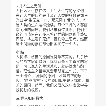
5.对人生之无解
为什么人生存在这世上？人生存的意义何
在？人生的目的是什么？人类的多数是司马
光口中“生无益于时，死无闻于后”的人，可
是人类的生命这样延续，每个平凡的人都面
临同样的问题。我们从未有过共识。我们生
命的价值何在？多人将这样的问题称作终极
问题，将之看作无解，最终停止思考。然而
这个问题的存在却仍旧困扰每一个人。
小 结
人忧虑、愁苦的原因是例举不完的。几乎所
有的哲学家都以为，忧愁就是人生真实的写
照。可以说人的生活总和，就是忧虑与愁
苦。理性主义哲学家套用胡克之句式，下了
一个结论：“原因的原因，才是真正的原
因。”这些盘根错节的原因似乎是人忧虑、愁
苦的原因；然而，我们必须从这些表象中寻
找忧愁的根源。
三 世人如何解忧