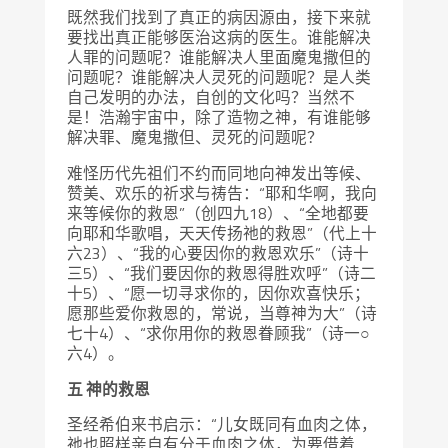
既然我们找到了真正的病因源由，接下来就
要找出真正能够医治这病的医生。谁能解决
人罪的问题呢？谁能解决人里面魔鬼撒但的
问题呢？谁能解决人灵死的问题呢？是人类
自己发明的办法，自创的文化吗？当然不
是！浩瀚宇宙中，除了造物之神，有谁能够
解决罪、魔鬼撒但、灵死的问题呢？
难怪历代先祖们不约而同地向神发出等候、
赞美、欢乐的祈求与祷告：“耶和华啊，我向
来等候你的救恩”（创四九18）、“全地都要
向耶和华歌唱，天天传扬祂的救恩”（代上十
六23）、“我的心要因你的救恩欢乐”（诗十
三5）、“我们要因你的救恩得胜欢呼”（诗二
十5）、“愿一切寻求你的，因你欢喜快乐；
愿那些爱你救恩的，常说，当尊神为大”（诗
七十4）、“求你用你的救恩眷顾我”（诗一○
六4）。
五 神的救恩
圣经希伯来书启示：“儿女既同有血肉之体，
祂也照样亲自有分于血肉之体，为要借着