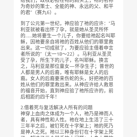
为奇妙的策士、全能的神、永远的父、和平
的君”（赛九6）。
到了公元第一世纪，神应验了祂的应许：“马
利亚就被看出怀了孕，就是她从圣灵所怀
的……她将要生一个儿子，你要给祂起名叫耶
稣，因祂要亲自将祂的百姓从他们的罪里救
出来。这一切成就了，为要应验主借着申言
者所说的”（太一18～22）。马利亚从圣灵
受了孕，所生下的儿子，名叫耶稣。换言
之，马利亚是那位童女—怀孕生子；普世的
人都是男人的后裔，唯有耶稣是女人的后
裔。女人的后裔要来伤蛇的头，好把祂的百
姓从他们的罪里救出来。从神应许给人救恩
的福音开始，直到神应验了祂所应许的，前
后相距约四千年！
2.借着死与复活解决人所有的问题
神穿上血肉之体成为一个人，祂乃是神而人
者，具有神性和人性。祂在地上生活了三十
三年半之后，被钉死在十字架上；祂的死乃
是神人之死。祂以三种身份钉在十字架上死