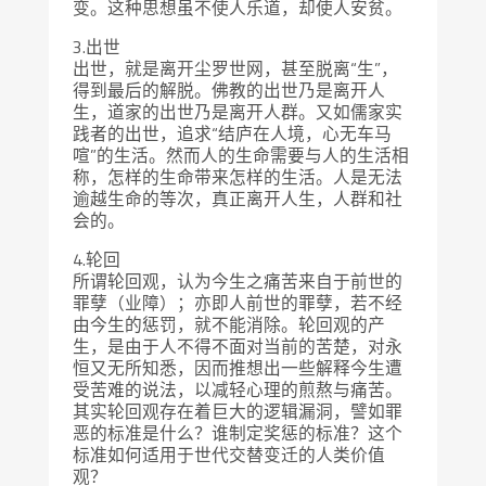
变。这种思想虽不使人乐道，却使人安贫。
3.出世
出世，就是离开尘罗世网，甚至脱离“生”，
得到最后的解脱。佛教的出世乃是离开人
生，道家的出世乃是离开人群。又如儒家实
践者的出世，追求“结庐在人境，心无车马
喧”的生活。然而人的生命需要与人的生活相
称，怎样的生命带来怎样的生活。人是无法
逾越生命的等次，真正离开人生，人群和社
会的。
4.轮回
所谓轮回观，认为今生之痛苦来自于前世的
罪孽（业障）；亦即人前世的罪孽，若不经
由今生的惩罚，就不能消除。轮回观的产
生，是由于人不得不面对当前的苦楚，对永
恒又无所知悉，因而推想出一些解释今生遭
受苦难的说法，以减轻心理的煎熬与痛苦。
其实轮回观存在着巨大的逻辑漏洞，譬如罪
恶的标准是什么？谁制定奖惩的标准？这个
标准如何适用于世代交替变迁的人类价值
观？