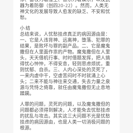
器为着防御（创四20-22）。然而，人类无
神文化的发展导致人愈发的缺乏、不安和忧
愁。
小 结
总结来说，人忧愁挂虑真正的病因源由是：
一、它是人违背神、远离神，堕落、犯罪的
结果，是败坏与罪的副产品。二、它是魔鬼
撒但在人里面作祟的产物。魔鬼撒但在人里
头，天天借机行事、时时借题发挥，把人搞
得忧心忡忡，不得安息，轻则思虑烦扰，重
则忧郁、自杀。三、人内心深处的灵死了，
一来内虚中干，空虚苦闷时不时就涌上心
头；二来不能与神往来交通，失去力量之泉
源与凭恃之倚靠，就任由魔鬼撒但无止息地
蹂躏。
人罪的问题，灵死的问题，以及魔鬼撒但的
问题都必须得到解决，人才能免去忧愁挂虑
的扰乱与攻击。其实这三大问题不光是忧愁
挂虑的病因源由，也是人类一切消极问题的
根源。