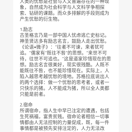
人类的忧愁是社会与人文普遍存在的一种现
象，自然成为社会科学与人文科学争相探
索、钻研的课题。而众多排解的手段则成为
产生忧愁的衍生物。
1.励志
古圣格言乃是一部中国人忧虑逃亡史标记。
神圣贤达多有励志名言，鼓励人走出忧愁。
《论语•微子》：“往者不可谏，来者犹可
追。”儒家有“既往不咎”的思想。“来世不可
待，往世不可追也。”这是道家珍惜现在的思
想。励志名言很美好，现实很残酷。人既不
能既往不咎，也不能珍惜现在。实际上，人
陷入越思考越忧愁的境地。苏格拉底说出人
的两个选择：做一个忧愁的思考者，或者一
只快乐的猪。人不能成为猪，所以全人类都
只能是前者。
2.宿命
所谓宿命，指人生中早已注定的遭遇，包括
生死祸福，富贵贫贱。宿命论者相信一切事
情都由人无法控制的力量促成，既，每一件
事情都是被预先安排注定的，人力无法改