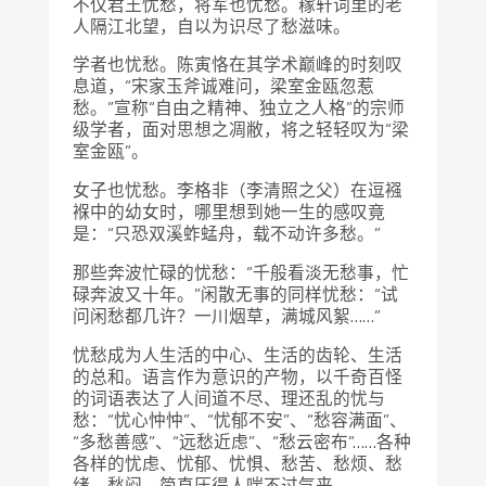
不仅君王忧愁，将军也忧愁。稼轩词里的老
人隔江北望，自以为识尽了愁滋味。
学者也忧愁。陈寅恪在其学术巅峰的时刻叹
息道，“宋家玉斧诚难问，梁室金瓯忽惹
愁。”宣称“自由之精神、独立之人格”的宗师
级学者，面对思想之凋敝，将之轻轻叹为“梁
室金瓯”。
女子也忧愁。李格非（李清照之父）在逗襁
褓中的幼女时，哪里想到她一生的感叹竟
是：“只恐双溪蚱蜢舟，载不动许多愁。”
那些奔波忙碌的忧愁：“千般看淡无愁事，忙
碌奔波又十年。”闲散无事的同样忧愁：“试
问闲愁都几许？一川烟草，满城风絮……”
忧愁成为人生活的中心、生活的齿轮、生活
的总和。语言作为意识的产物，以千奇百怪
的词语表达了人间道不尽、理还乱的忧与
愁：“忧心忡忡”、“忧郁不安”、“愁容满面”、
“多愁善感”、“远愁近虑”、“愁云密布”……各种
各样的忧虑、忧郁、忧惧、愁苦、愁烦、愁
绪、愁闷，简直压得人喘不过气来。