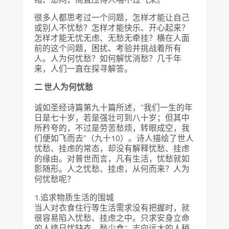
很多人都思考过一个问题，怎样才能让自己
或别人不忧愁？怎样才能快乐、开心起来？
怎样才能无忧无虑、无愁无牵挂？横在人面
前的这个问题，困扰、考验并挑战着所有
人。人为何忧愁？如何解忧消愁？几千年
来，人们一直在探寻解答。
二 世人为何忧愁
诚如圣经诗篇第九十篇所述，“我们一生的年
日是七十岁，若是强壮可到八十岁；但其中
所矜夸的，不过是劳苦愁烦，转眼成空，我
们便如飞而去”（九十10）。诗人描绘了世人
忧愁、挂虑的常态，却没有解释忧愁、挂虑
的缘由。对普世而言，凡有生活，忧愁就如
影随形。人之忧愁、挂虑，从何而来？人为
何忧愁呢？
1.追求物质生活的围城
当人对衣食住行等生活需求没有把握时，就
很容易陷入忧愁、挂虑之中。只求安身立命
的人终日忧缺衣、愁少食；志向远大的人稍