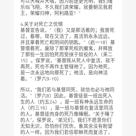
可以大喊并大唱，因为前途更光明，我们魂
乐似飞翔，不久我们进荣耀，就要朝见我君
王，荣耀归神，阿利路亚！”
4.关于对死亡之忧惧
基督宣告说，“（我）又是那活着的；我曾死
过，看哪，现在又活了，直活到永永远远，
并且拿着死亡和阴间的钥匙。”（启一18）基
督借着死，废除了那掌死权的魔鬼，并释放
了那些一生因怕死而受挟于奴役的人（来二
15）。保罗说，“基督既从死人中复活，就不
再死，死也不再作主管辖祂了。因为祂死，
是一次永远地向罪死了；祂活，是向神活
着。”（罗六9-10）
所以，“我们若与基督同死，就信也必与祂同
活。”（罗六8）因此，基督徒是一班出死入
生的人（约五24），是一班有神永远生命的
人（约三16），是一班与基督在复活里同活
的人。基督徒肉身的死乃像睡眠。“关于睡了
的人”，保罗说，“弟兄们，我们不愿意你们
无知无识，恐怕你们忧伤，象其余没有盼望
的人一样。因为我们若信耶稣死而复活了，