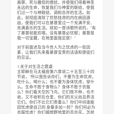
离罪、死与撒但的搅扰，并使我们得着神圣
永远的生命，恢复我们与神爱的联结，使我
们过一个与神联结、调和合并的生活。如
此，就彻底清除了忧愁挂虑的内在病因源
由，使我们可以在基督里过一个充满平安、
充满喜乐的生活。就如一首诗歌所说的，“有
了基督就能欢唱，没有基督必忧郁；基督是
我一切宝藏，在祂里面我定居！”
对于前面述及当今世人为之忧虑的一些因
素，让我们先来看基督宝贵的话语和使徒们
的见证。
1.关于对生活之匮虞
主耶稣在马太福音第六章说二十五至三十四
节说，“所以我告诉你们，不要为生命忧虑，
吃什么，喝什么；也不要为身体忧虑，穿什
么。生命不胜于食物么？身体不胜于衣服
么？你们看天空的飞鸟，它们既不种，也不
收，又不收积在仓里，你们的天父尚且养活
它们。你们不比它们贵重么？你们中间谁能
因忧虑使自己的 身量多加一肘？你们何必为
衣服忧虑？你们细想野地里的百合花，怎样