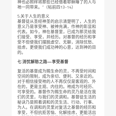
神也必照样将那些已经借着耶稣睡了的人与
祂一同带来。”（帖前四13-14）
5.关于人生的意义
基督徒从圣经神圣的启示清楚明了，人生的
意义乃是享受神、被神充满，作神的彰显和
代表。如今，神在基督里，已成为那灵给我
们接受、享受，并经历。对基督的经历和享
受不但使我们摆脱虚空、无聊，消除忧愁、
挂虑，更使我们成功神的心意，达到神的目
的。
七 消忧解愁之路—享受基督
复活的基督成为赐生命的灵，不再受时间和
空间的限制，成为亲切、便利、又亲近的。
对于相信接受祂的人不再仅仅是客观的、外
在的，更是主观、内住的。祂成为可经历、
可享受的。基督作为赐生命的灵乃是活在我
们的灵里，与我们的灵调和。基督徒生活的
秘诀乃是照着调和的灵生活、行动、行事、
为人。在调和的灵里对复活之基督的经历和
享受，不但抗拒苦恼、化解挂虑，更能活出