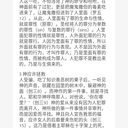
人这一吃，不但违背了神的命令和吩咐，在
神面前有了过犯，更是把魔鬼撒但的毒素吃
进来了，让魔鬼撒但进到了人里面（罗五
12）。从此，人里面有了罪的生命与性情，
就是罪性（原罪）。圣经将人的罪分为单数
的罪性（sin）与复数的罪行（sins）。人里
面犯罪的性情就是罪性，人外面犯罪的行为
就是罪行。人因为里面有了罪的性情，所以
外面就有罪的行为与表现。人不是因为外面
有罪的行为，才叫作罪人；乃是里面有罪的
性情，而被构成为罪人。人犯罪不是教出来
的，乃是与生俱来的。
3.神应许拯救
人受骗、吃了知识善恶树的果子后，一听见
神的声音，就藏在园里的树木中，躲避神的
面（创三8）。而神作的第一件事，就是寻找
人。耶和华神呼唤那人，对他说，“你在哪
里？”（创三9）神的爱从来没有因为人犯罪
而离开人，神所做的第一件事情并非审判，
而是因爱而寻找。神且向人宣告救恩的福
音，应许女人的后裔要来伤蛇的头（创三
15）。这乃是借着主耶稣在十字架上的死，