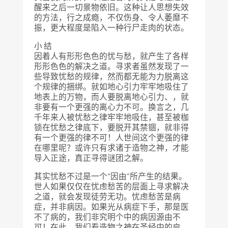
醒来之后一切景物依旧。这种让人思想失效
的方法，行之成瘾，不仅伤身、令人萎靡不
振，更大程度是陷入一种行尸走肉的状态。
小 结
因着人有形形色色的忧与愁，就产生了各样
形形色色的解决之道。寻求者虽然发现了一
些导致忧愁的规律，然而都无能为力脱离这
个规律的捆绑。就如地心引力牢牢地吸住了
地表上的万物，而人要脱离地心引力、，就
非要有一个更强的离心力不可。换言之，几
千年来人被忧愁之律牢牢地吸住，甚至被枷
锁在忧愁之律底下，要脱开其禁锢，就非得
有一个更强的律不可！人世间这个更强的律
在哪里呢？或许只有求诸于造物之神，才能
导入正途，真正寻得谜团之解。
其实忧愁不过是一个“因由”所产生的结果。
世人如果仅仅在忧虑愁苦的层面上寻求解决
之道，就会发现徒劳无功。忧虑愁苦是病
症，并非病因。如果光从病症下手，那是医
不了病的，我们非究明个中的病因源由不
可！在此，我们看造物之神在圣经中的启