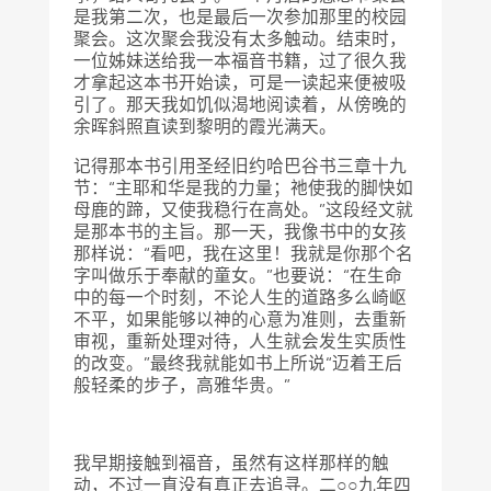
是我第二次，也是最后一次参加那里的校园
聚会。这次聚会我没有太多触动。结束时，
一位姊妹送给我一本福音书籍，过了很久我
才拿起这本书开始读，可是一读起来便被吸
引了。那天我如饥似渴地阅读着，从傍晚的
余晖斜照直读到黎明的霞光满天。
记得那本书引用圣经旧约哈巴谷书三章十九
节：“主耶和华是我的力量；祂使我的脚快如
母鹿的蹄，又使我稳行在高处。”这段经文就
是那本书的主旨。那一天，我像书中的女孩
那样说：“看吧，我在这里！我就是你那个名
字叫做乐于奉献的童女。”也要说：“在生命
中的每一个时刻，不论人生的道路多么崎岖
不平，如果能够以神的心意为准则，去重新
审视，重新处理对待，人生就会发生实质性
的改变。”最终我就能如书上所说“迈着王后
般轻柔的步子，高雅华贵。”
我早期接触到福音，虽然有这样那样的触
动，不过一直没有真正去追寻。二○○九年四