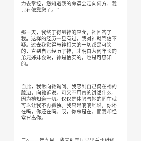
力去掌控，您知道我的命运会走向何方，我
只有依靠您了。’”
那一天，我终于得到神的应允，祂回答了
我。这样的经历一旦有过，我对神就笃信不
疑。过去我觉得与神相关的一切都是可笑
的，直到自己经历了神，才明白为何年长的
弟兄姊妹会说，神是信实的，也是可感知
的。
自此，我常向祂询问。我感到自己倚在祂的
膝边，向祂诉说。可又不用真的讲述什么，
因为祂知道一切。仅仅是体验与祂的同在就
可以让我不再孤独。我只是喃喃地说，你还
在吗，你还在吗。哎，你总是在，而我却经
常背离你。
二○一一年九月，我来到美国马里兰州继续