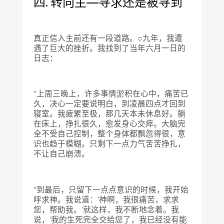
四. 转向主—寻求还是被寻到
真正信入主前还有一段道路。○九年，我遭
遇了巨大的挫折。我找到了当年六月一日的
日志：
“上周三晚上，许多事情淤积在心中，痛苦已
久，决心一定要说明白，到凌晨四点才回到
寝室。我疲累至极，那几天本未休息好。躺
在床上，挣扎很久，愈发身心交瘁。大脑完
全不受自己控制，整个身体都飘忽得很，意
识也趋于模糊。只剩下一点力气苦苦挣扎，
不让自己崩溃。
“到最后，只留下一点点意识的时候，我开始
呼求神。我说道：‘神啊，我很痛苦，求求
您，帮助我。’就这样，我不断地念着。我
说，‘我的生死完全交给您了，我已经没有能