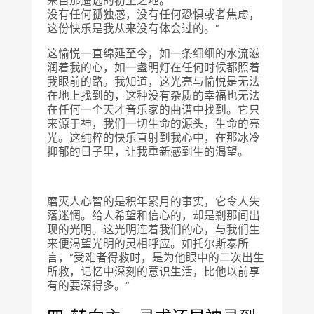
来自那遥远的初生之地。
没有任何孤独感，没有任何恐惧或者焦虑，
这份快乐是我从来没有体会过的。”
这愉悦一直绵延至今，如一条细细的水流滋
润着我的心，如一盏明灯在任何时候都照着
我眼前的路。我知道，这光亮与愉悦是无法
在地上找到的，这种没有杂质的幸福也无法
在任何一个天才音乐家的曲谱中找到。它只
来源于神，我们一切生命的源头，生命的亮
光。这纯粹的快乐直射到我心中，在那冰冷
抑郁的日子里，让我重新感到生的渴望。
磨灭人心智的是积年累月的事实，它令人失
落迷惘。给人希望和信心的，却是剎那间出
现的光明。这光明连着我们的心，与我们生
来便渴望光明的灵相呼应。如托尔斯泰所
言，“受难者得救时，是为他眼中的二次出生
所救，记忆中深刻的意识生活，比他以前享
有的要深得多。”