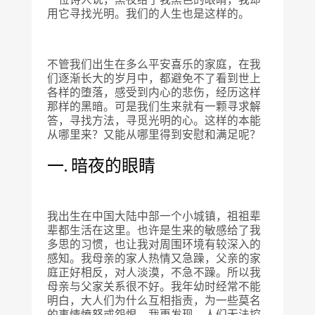
用它寻找光明。我们的人生也是这样的。
不管我们出生在多么平安喜乐的家庭，在我
们逐渐长大的岁月中，都避免不了看到世上
各样的堕落，感受到内心的悲伤，经历这样
那样的黑暗。可是我们生来就有一颗寻求解
答，寻找方法，寻觅光明的心。这样的本能
从哪里来？又能从哪里得到安慰和满足呢？
一. 暗夜的眼睛
我出生在中国大陆中部一个小城镇，祖祖辈
辈都生活在这里。也许是生来的敏感给了我
多思的习惯，也让我对周围环境有较深入的
感知。我母亲的家人热情又急躁，父亲的家
庭正好相反，对人淡漠，不急不躁。所以我
母亲与父家关系很不好。我年幼时经常不能
明白，大人们为什么互相指责，为一些莫名
的事情愤怒或怨恨。我更发现，人们无法控