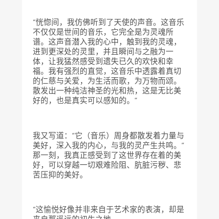
“恍惚间，我仿佛听到了天使的声音。这音乐
不仅仅是世间的音乐，它完全是为灵魂所
谱。这声音潜入我的心中，触到我的灵魂，
进到更深处的灵里，并且瞬间与之融为一
体，让我猛然感受到遗失已久的欢快和幸
福。我有强烈的直觉，这音乐中透露着真切
的仁慈与关爱，为生活而歌，为万物而颂。
散发出一种纯洁神圣的光和热，这是无比美
好的，也是真实可以感知的。”
我又写道：“它（音乐）周身都散发着力量与
美好，深入我的内心，与我的灵产生共鸣。”
那一刻，我真正感受到了这世界存在着的美
好，可以穿越一切艰难险阻、肮脏污秽、悲
苦压抑的美好。
“这愉悦好像并非来自于艺术家的表演，却是