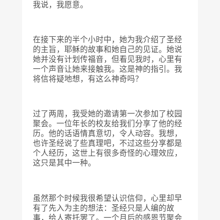
我说，我愿意。
在接下来的半个小时中，她为我介绍了圣经
的主旨，耶稣的故事和她自己的见证。她说
她并没有计划传福音，但看见我时，心里有
一个声音让她来接触我。这是神的指引。我
将信将疑地想，有这么神奇吗？
过了两周，我受她的邀请第一次参加了校园
聚会。一位年长的校友给我们分享了他的经
历。他的话语情真意切，令人动容。我想，
也许圣经说了些真理吧，不过这些分享都是
个人经历，这世上有很多奇怪的心理效应，
这只是其中一种。
虽然那个时候我很希望认识信仰，心里却早
有了先入为主的想法：圣经只是人编的故
事，给人寄托罢了。一个月后的感恩节聚会