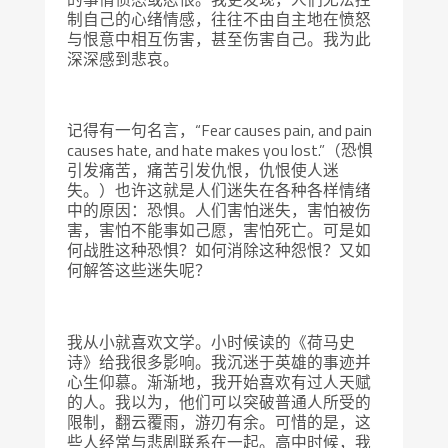
制自己的心绪情感，往往不由自主地在愤怒
与恨意中相互伤害，甚至伤害自己。我为此
深深感到悲哀。
记得有一句名言，“Fear causes pain, and pain
causes hate, and hate makes you lost.”（恐惧
引发痛苦，痛苦引发仇恨，仇恨使人迷
失。）也许这就是人们迷失在各种各样情绪
中的原因：恐惧。人们害怕迷失，害怕被伤
害，害怕不能事如己愿，害怕死亡。可是如
何战胜这种恐惧？如何消除这种怨恨？又如
何解答这些迷失呢？
我从小就喜欢文学。小时候读的《荷马史
诗》给我很多影响。我沉迷于英雄的事迹并
心生仰慕。渐渐地，我开始喜欢有过人天赋
的人。我以为，他们可以突破普通人所受的
限制，翻云覆雨，游刃有余。可惜的是，这
些人经常与悲剧联系在一起。高中时候，我