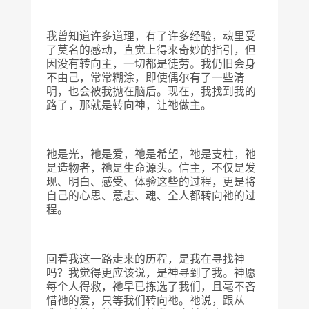
我曾知道许多道理，有了许多经验，魂里受
了莫名的感动，直觉上得来奇妙的指引，但
因没有转向主，一切都是徒劳。我仍旧会身
不由己，常常糊涂，即使偶尔有了一些清
明，也会被我抛在脑后。现在，我找到我的
路了，那就是转向神，让祂做主。
祂是光，祂是爱，祂是希望，祂是支柱，祂
是造物者，祂是生命源头。信主，不仅是发
现、明白、感受、体验这些的过程，更是将
自己的心思、意志、魂、全人都转向祂的过
程。
回看我这一路走来的历程，是我在寻找神
吗？我觉得更应该说，是神寻到了我。神愿
每个人得救，祂早已拣选了我们，且毫不吝
惜祂的爱，只等我们转向祂。祂说，跟从