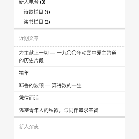
新人电台
(3)
诗歌栏目
(1)
读书栏目
(2)
近期文章
为主献上一切 — 一九〇〇年动荡中爱主殉道
的历史片段
禧年
耶鲁的波顿 — 算得数的一生
凭信而活
逃避青年人的私欲，与同伴追求基督
新人杂志