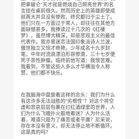
把拿破仑“天才就是燃烧自己照亮世界”的名
言挂在桌前很久。然而历史上的英雄即使成
就再大并且没有惨败，终究都归于尘土了。
他们只在一方面过于常人，却往往在其他方
面缺憾甚多。我捧读过十几次的《红楼
梦》，虽然博大精深，却是悲观主义的最佳
代表作。我亦曾迷恋法国印象派诗人兰波，
傲世独立又惊才绝艳，少年成名十九岁封
笔，中年时流浪漂泊形容惨澹，三十七岁便
死于恶性肿瘤。临终前他写道：我恨苦难。
我看到，不管这些人多么才华横溢令人称
赞，他们都不快乐。
在我脑海中盘旋着这样的念头：我们为什么
有这许多无法战胜的“劣根性”？对这个将空
虚和悲哀层层包裹在灯红酒绿里的世界，人
们为什么飞蛾扑火般地着迷？人为什么活
着，难道只是为了痛苦或者平庸？尼采说，
存在本没有意义，却无法停止地不断循环。
这是真的吗？