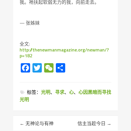
我。祂扶起软弱无力的我，向前走去。
— 张姊妹
全文:
http://thenewmanmagazine.org/newman/?
p=182
Facebook
Twitter
WeChat
分
享
标签：
光明
、
寻求
、
心
、
心因黑暗而寻找
光明
←
无神论与有神
信主当趁今日
→