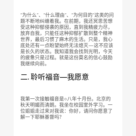
“为什么”、“什么理由”、“为何目的”这类的问
题不断地纠缠着我。在前期，我还冥思苦想
受这种抑郁侵袭的原因，直到我精疲力尽，
放弃自我，只能任这种抑郁扩散到整个精神
世界，最后习惯了麻木的生活。只是，我心
底处还有一点盼望始终无法熄灭—这不应该
是长久的状态。我知道我会找到光明，今天
的疲惫只是过程。就是这份莫名的信心鼓励
我继续向前。
二. 聆听福音—我愿意
我第一次接触福音是○八年十月份。北京的
秋天明媚而清朗。我坐在校园室外学习。一
位姐姐走过来对我说：你好，请问你愿意了
解一下耶稣基督吗？