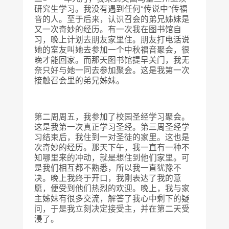
研究生学习。我没有遇到任何“传说中”传福
音的人。至于后来，认识召会的弟兄姊妹是
又一次奇妙的经历。有一次我在图书馆自
习，晚上计划去朋友家里住。朋友打电话说
她的室友叫她去参加一个中秋福音聚会，很
晚才能回家。而那天图书馆提早关门，我无
奈只好与她一同去参加聚会。这是我第一次
接触召会里的弟兄姊妹。
第二周周五，我参加了校园圣经学习聚会。
这是我第一次真正学习圣经。第三周圣经学
习结束后，我住到一对圣徒的家里。这也是
次奇妙的经历。那天下午，我一直有一种不
知哪里来的冲动，就是想住到他们家里。可
是我们相互都不熟悉，所以我一直犹豫不
决。晚上我终于开口，我刚表达了我的意
愿，便受到他们热烈的欢迎。晚上，我与家
主姊妹有很多交流，解答了我心中剩下的疑
问，于是我立刻决定接受主，并在第二天受
浸了。