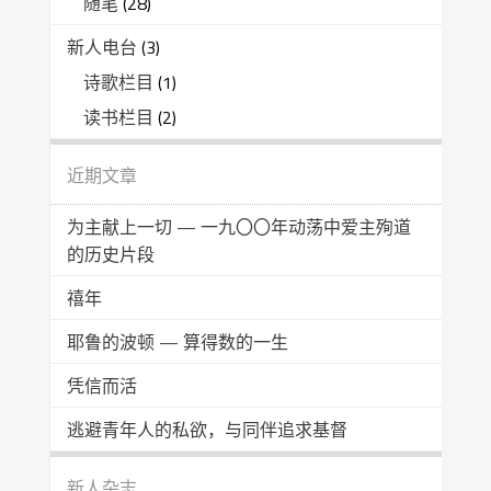
随笔
(28)
新人电台
(3)
诗歌栏目
(1)
读书栏目
(2)
近期文章
为主献上一切 — 一九〇〇年动荡中爱主殉道
的历史片段
禧年
耶鲁的波顿 — 算得数的一生
凭信而活
逃避青年人的私欲，与同伴追求基督
新人杂志