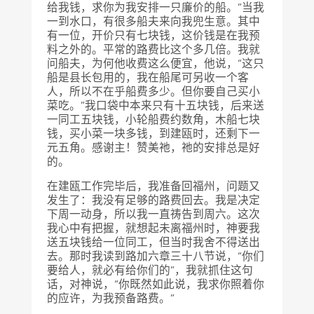
给我钱，求你为我安排一只廉价的船。”当我
一到水口，有很多船夫来向我兜生意。其中
有一位，开价只有七块钱，这价钱是在我预
料之外的。平常的路费比这个多几倍。我就
问船夫，为何他收费这么便宜，他说，“这只
船是县长包用的，我在船尾可另收一个客
人，所以不在乎船费多少。但你要自己买小
菜吃。”我口袋中本来只有十五块钱，后来送
一同工五块钱，小轮船费约数角，木船七块
钱，买小菜一块多钱，到建瓯时，还剩下一
元五角。感谢主！赞美祂，祂的安排总是好
的。
在建瓯工作完毕后，我准备回福州，问题又
发生了：我没有足够的路费回去。我是决定
下周一动身，所以我一直祷告到周六。这次
我心中有把握，就想起未离福州时，神要我
送五块钱给一位同工，但当时我舍不得送出
去。那时我读到路加六章三十八节说，“你们
要给人，就必有给你们的”，我就抓住这句
话，对神说，“你既然如此说，我求你照着你
的应许，为我预备路费。”