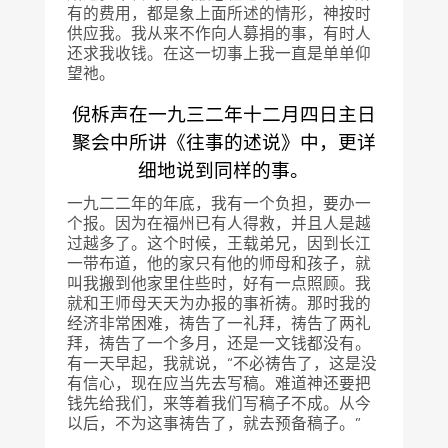
有的费用，都是象上面所述的情形，神按时
供应我。我从来不作向人募捐的事，有时人
还求我收钱。在这一切事上我一直是单单仰
望祂。
倪柝声在一九三二年十二月四日主日
聚会中所讲《往事的述说》中，更详
细地说到同样的事。
一九二二年的年底，我有一个负担，要办一
个报。因为在福州已有人得救，并且人是越
过越多了。这个时候，王载弟兄，因到长江
一带布道，他的家只有他的师母和孩子，就
叫我搬到他家里住些时，好有一点照顾。我
就和王师母天天为办报的事祈祷。那时我的
经济非常困难，祷告了一礼拜，祷告了两礼
拜，祷告了一个多月，还是一文钱都没有。
有一天早起，我就说，“不必祷告了，这是没
有信心，现在应当先去写稿。难道神还要把
钱先给我们，来等着我们写稿子不成。从今
以后，不为这事祷告了，就去预备稿子。”