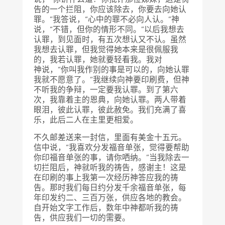
告的一个拦阻，你应该除去，你要去向她认
罪。”我答说，“心中的罪不必向人认。”神
说，“不错，但你的情形不同。”以后我想去
认罪，到见面时，有五次想认又不认。虽然
我想去认罪，但我觉得她本来是很佩服我
的，我若认罪，她就要轻看我。我对
神说，“你叫我作别的事是可以的，向她认罪
我就不愿意了。”我继续向神要印刷费，但神
不听我的争辩，一定要我认罪。到了第六
次，我靠着主的恩典，向她认罪。两人带着
眼泪，彼此认罪，彼此赦免。我们充满了喜
乐，此后二人在主里更相爱。
不久邮差送来一封信，里面有美金十五元。
信中说，“我喜欢分发福音单张，觉得要帮助
你印福音单张的事，请你哂纳。”当我除去一
切拦阻后，神就听我的祷告，感谢主！这是
在印刷的事上我第一次经历神答应我的祷
告。那时我们每日约分发千余福音单张，每
年印发约二、三百万张，供应各地的教会。
自开始文字工作后，数年中神都听我的祷
告，供应我们一切的需要。