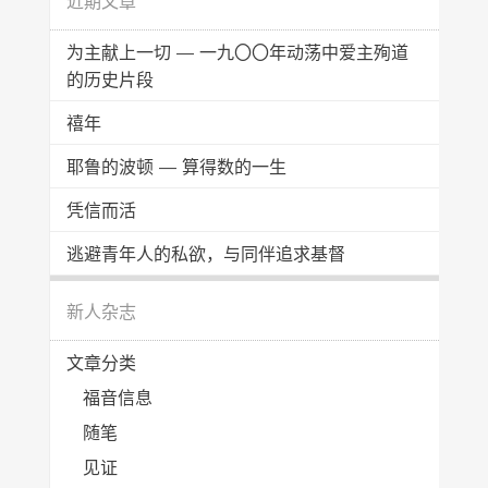
近期文章
为主献上一切 — 一九〇〇年动荡中爱主殉道
的历史片段
禧年
耶鲁的波顿 — 算得数的一生
凭信而活
逃避青年人的私欲，与同伴追求基督
新人杂志
文章分类
福音信息
随笔
见证