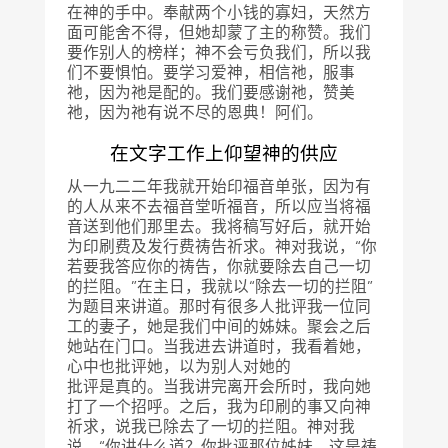
在神的手中。奉献两个小钱的寡妇，天然方
面可能舍不得，但她却蒙了主的称赞。我们
要作别人的榜样；神不会亏负我们，所以我
们不要惧怕。要学习爱神，相信祂，服事
祂，因为祂是配的。我们要感谢祂，赞美
祂，因为祂有说不尽的恩典！阿们。
在文字工作上仰望神的供应
从一九二二年我就开始印福音单张，因为有
的人从来不去福音堂听福音，所以应当将福
音送到他们那里去。我将稿写好后，就开始
为印刷费及发行费祷告祈求。神对我说，“你
若要我答应你的祷告，你就要除去自己一切
的拦阻。”在主日，我就以“除去一切的拦阻”
为题目来讲道。那时有很多人批评我一位同
工的妻子，她是我们中间的姊妹。聚会之后
她站在门口。当我进去讲道时，我看着她，
心中也批评她，以为别人对她的
批评是真的。当我讲完离开会所时，我向她
打了一个招呼。之后，我为印刷的事又向神
祈求，说我已除去了一切的拦阻。神对我
说，“你讲什么道？你批评那位姊妹，这是祷