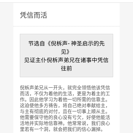
凭信而活
节选自《倪柝声- 神圣启示的先
见》
见证主仆倪柝声弟兄在诸事中凭信
往前
倪柝声弟兄从一开头，就完全领悟他该凭信
而活，不仅为着他的生活，更是为着主的工
作。因此他学习为着他一切所需的信靠主。
这迫使他多方祷告，将自己绝对奉献给主，
与主有彻底的对付，且在一切事上顺从主。
他需要保守他的良心没有亏欠，好使他能活
活地并实际地信靠神。他常常说，我们良心
里若有一个洞，就会把我们的信心漏掉。