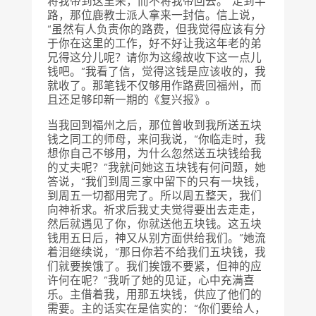
将我带到这里来，而不将我带回去。”走到半
路，那位鹿教士派人拿来一封信。信上说，
“虽然有人负责你的路费，但我觉得应该有分
于你在这里的工作，好不好让我这年老的弟
兄得这分儿呢？请你为这缘故收下这一点儿
钱吧。”我看了信，觉得这钱是应该收的，我
就收了。那笔钱不仅够用作路费回福州，而
且还足够印新一期的《复兴报》。
当我回到福州之后，那位曾收到我所送五块
钱之同工的师母，来问我说，“你临走时，我
想你自己不够用，为什么忽然送五块钱给我
的丈夫呢？”我就问她这五块钱有何问题，她
答说，“我们到周三家中留下的只有一块钱，
到周五一切都用完了。所以周五整天，我们
向神祈求。祈求后我丈夫觉得要出去走走，
然后就遇见了你，你就送他五块钱。这五块
钱用五日后，神又从别方面供给我们。”她流
着泪继续说，“那日你若不给我们五块钱，我
们就要挨饿了。我们挨饿不要紧，但神的应
许何在呢？”我听了她的见证，心中充满喜
乐。主借着我，用那五块钱，供应了他们的
需要。主的话实在是信实的：“你们要给人，