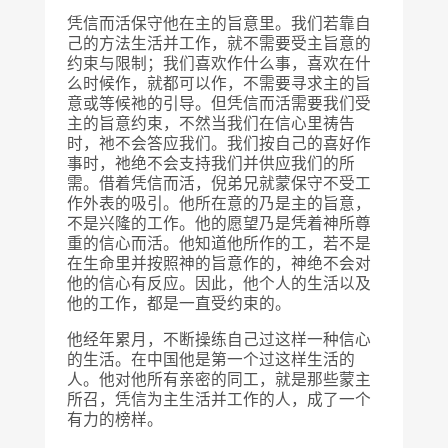
凭信而活保守他在主的旨意里。我们若靠自
己的方法生活并工作，就不需要受主旨意的
约束与限制；我们喜欢作什么事，喜欢在什
么时候作，就都可以作，不需要寻求主的旨
意或等候祂的引导。但凭信而活需要我们受
主的旨意约束，不然当我们在信心里祷告
时，祂不会答应我们。我们按自己的喜好作
事时，祂绝不会支持我们并供应我们的所
需。借着凭信而活，倪弟兄就蒙保守不受工
作外表的吸引。他所在意的乃是主的旨意，
不是兴隆的工作。他的愿望乃是凭着神所尊
重的信心而活。他知道他所作的工，若不是
在生命里并按照神的旨意作的，神绝不会对
他的信心有反应。因此，他个人的生活以及
他的工作，都是一直受约束的。
他经年累月，不断操练自己过这样一种信心
的生活。在中国他是第一个过这样生活的
人。他对他所有亲密的同工，就是那些蒙主
所召，凭信为主生活并工作的人，成了一个
有力的榜样。