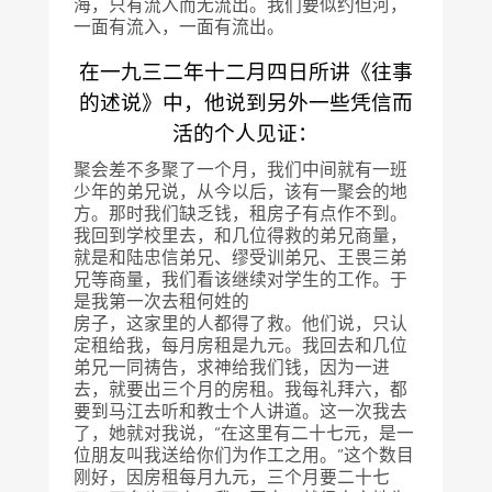
海，只有流入而无流出。我们要似约但河，
一面有流入，一面有流出。
在一九三二年十二月四日所讲《往事
的述说》中，他说到另外一些凭信而
活的个人见证：
聚会差不多聚了一个月，我们中间就有一班
少年的弟兄说，从今以后，该有一聚会的地
方。那时我们缺乏钱，租房子有点作不到。
我回到学校里去，和几位得救的弟兄商量，
就是和陆忠信弟兄、缪受训弟兄、王畏三弟
兄等商量，我们看该继续对学生的工作。于
是我第一次去租何姓的
房子，这家里的人都得了救。他们说，只认
定租给我，每月房租是九元。我回去和几位
弟兄一同祷告，求神给我们钱，因为一进
去，就要出三个月的房租。我每礼拜六，都
要到马江去听和教士个人讲道。这一次我去
了，她就对我说，“在这里有二十七元，是一
位朋友叫我送给你们为作工之用。”这个数目
刚好，因房租每月九元，三个月要二十七