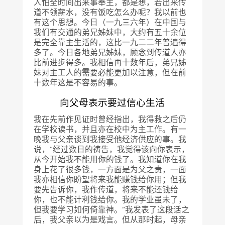
人怕全时间出来事奉主，都是想，若出来传
道不领薪水，没有饭吃怎么办呢？我以前也
有这个思想。今日（一九三六年）在中国与
我们有交通的弟兄姊妹中，大约有五十余位
是完全靠主生活的，这比一九二二年普遍得
多了。今日各地弟兄姊妹，顾念到传道人亦
比前进步得多。我相信再十数年后，弟兄姊
妹对主工人的需要必能更加以注意，但在前
十数年这是不容易的事。
向父母表示要过信心生活
我在先前作见证时曾经指出，我得救之后仍
在学校读书，并且亦在校中为主工作。有一
晚我与父亲谈到我接受他经济供应的事。我
说，“经过数日的祷告，我觉得该向你表示，
从今开始我不能用你的钱了。我知道你在我
身上花了很多钱，一方面是为父之责，一面
我亦相信你盼望将来我能赚钱给你用；但我
要先告诉你，我作传道，将来不能还钱给
你，也不能计利钱给你。我的学业虽未了，
但我要学习如何倚靠神。”我发表了这段话之
后，我父亲以为是戏言。但从那时起，母亲