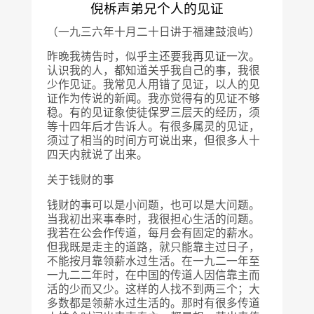
倪柝声弟兄个人的见证
（一九三六年十月二十日讲于福建鼓浪屿）
昨晚我祷告时，似乎主还要我再见证一次。
认识我的人，都知道关乎我自己的事，我很
少作见证。我常见人用错了见证，以人的见
证作为传说的新闻。我亦觉得有的见证不够
稳。有的见证象使徒保罗三层天的经历，须
等十四年后才告诉人。有很多属灵的见证，
须过了相当的时间方可说出来，但很多人十
四天内就说了出来。
关于钱财的事
钱财的事可以是小问题，也可以是大问题。
当我初出来事奉时，我很担心生活的问题。
我若在公会作传道，每月会有固定的薪水。
但我既是走主的道路，就只能靠主过日子，
不能按月靠领薪水过生活。在一九二一年至
一九二二年时，在中国的传道人因信靠主而
活的少而又少。这样的人找不到两三个；大
多数都是领薪水过生活的。那时有很多传道