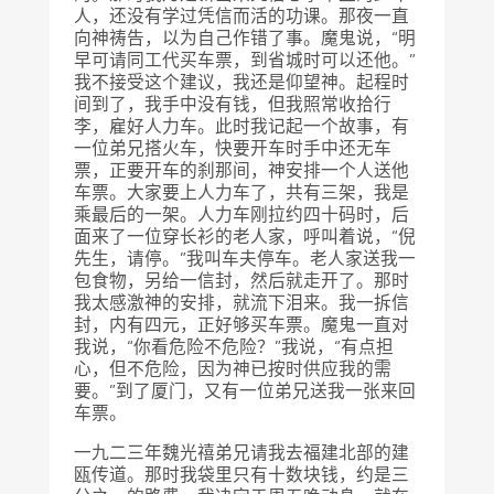
人，还没有学过凭信而活的功课。那夜一直
向神祷告，以为自己作错了事。魔鬼说，“明
早可请同工代买车票，到省城时可以还他。”
我不接受这个建议，我还是仰望神。起程时
间到了，我手中没有钱，但我照常收拾行
李，雇好人力车。此时我记起一个故事，有
一位弟兄搭火车，快要开车时手中还无车
票，正要开车的刹那间，神安排一个人送他
车票。大家要上人力车了，共有三架，我是
乘最后的一架。人力车刚拉约四十码时，后
面来了一位穿长衫的老人家，呼叫着说，“倪
先生，请停。”我叫车夫停车。老人家送我一
包食物，另给一信封，然后就走开了。那时
我太感激神的安排，就流下泪来。我一拆信
封，内有四元，正好够买车票。魔鬼一直对
我说，“你看危险不危险？”我说，“有点担
心，但不危险，因为神已按时供应我的需
要。”到了厦门，又有一位弟兄送我一张来回
车票。
一九二三年魏光禧弟兄请我去福建北部的建
瓯传道。那时我袋里只有十数块钱，约是三