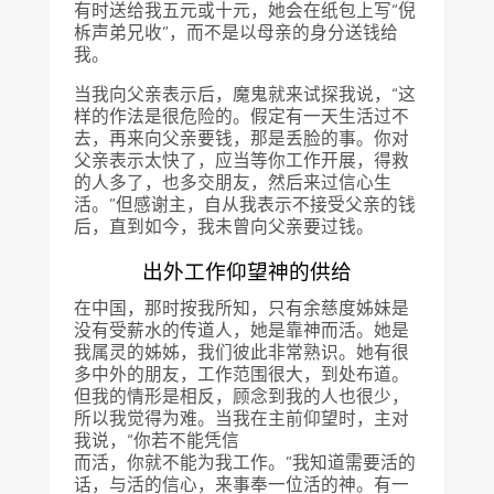
有时送给我五元或十元，她会在纸包上写“倪
柝声弟兄收”，而不是以母亲的身分送钱给
我。
当我向父亲表示后，魔鬼就来试探我说，“这
样的作法是很危险的。假定有一天生活过不
去，再来向父亲要钱，那是丢脸的事。你对
父亲表示太快了，应当等你工作开展，得救
的人多了，也多交朋友，然后来过信心生
活。”但感谢主，自从我表示不接受父亲的钱
后，直到如今，我未曾向父亲要过钱。
出外工作仰望神的供给
在中国，那时按我所知，只有余慈度姊妹是
没有受薪水的传道人，她是靠神而活。她是
我属灵的姊姊，我们彼此非常熟识。她有很
多中外的朋友，工作范围很大，到处布道。
但我的情形是相反，顾念到我的人也很少，
所以我觉得为难。当我在主前仰望时，主对
我说，“你若不能凭信
而活，你就不能为我工作。”我知道需要活的
话，与活的信心，来事奉一位活的神。有一