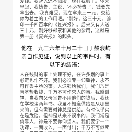
爱钱。我起先还不佩服，现在我服了。今天
早起，我祷告，主说，‘不必祷告了，钱要先
拿出去。’我真难受，现在拿来三十元，交给
你为着主的工作用吧。”刚好，这三十元，够
印一千四百本的《复兴报》。后来又有人送
三十元，刚好够邮票和其他的杂用，这就是
第一册《复兴报》的起头。
他在一九三六年十月二十日于鼓浪屿
亲自作见证，说到以上的事件时，有
以下的结语：
人在钱财的事上处理不好，在许多别的事上
必定也作不好。我们必须专一仰望神，永不
可作丢主脸的事。人送钱给我们，我们乃是
替基督收钱，千万不可作求人的事。我感谢
神，自我向父母宣告不用他们的钱后，我还
在学校读两年书。我虽不知道供给是从哪里
来的，但有需要时神总是供给。有时似乎实
在是危险，但神是从来不误事的。我们常是
倚靠人，神是不要你仰望人。我们要学一个
功课，一面收入，一面付出；千万不可似死