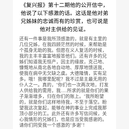
《复兴报》第十二期他的公开信中，
他说了以下感激的话。这话是他对弟
兄姊妹的忠诚而有的珍赏，也可说是
他对主供给的见证。
还有一件事是我所顶感激的，就是有主里的
几位兄姊，在我四顾茫然的时候，来帮助是
个孤身无助的我。但愿在义人复活的时候，
我的主丰丰富富地报答他们。还有许多的兄
姊们知道我无恒产，因主的缘故，克己地、
慷慨地从南北各地自动地、厚厚地馈送我，
使我在病中无欠缺之虞。大德隆情，实有足
多。哦！我哪里配呢？我不过是主最无用的
仆人之一。真的，“你们也一次两次地，打发
人供给我的需用，我……所求的就是你们的果
子渐渐增多，归在你们的账上。”我所盼望
的，就是你们这样地待我，不至于落空。盼
望我这次复起，能够在神的事业上完成我那
顶小部分的工。此外还有许多写信问候，关
心我情形的兄姊们，也是应当受我感谢的。
请你们同受我一个感激的“多谢”！