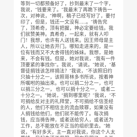
等到一切都预备好了，抄到最末了一个字，
我说，“钱要来了。”我最末了再跪下祷告一
次，对神说，“神啊，稿子已经写好了，要付
印了，但是，钱还一文没有……。”祷告完
了，顶希奇，顶有把握，神必定要给钱。我
们就赞美神。真希奇，一起来，就有人叩
门！我想，也许有人送钱来。因王师母是主
人，所以让她去开门。哪知走进来的，是一
位有钱而又不大舍得钱的姊妹。我想，是她
来，不会有钱。但是，她对我说，“我有一件
顶要紧的事找你”。我说，“请说。”她说，“基
督徒捐钱该怎样捐法？”我说，“不该照旧约
只抽十分之一，该照哥林多书所说，按着神
所嘱咐的抽出来。也可以捐二分之一，也可
以捐三分之一， 也可以捐十分之一， 或者二
十分之一。”她说，“捐到哪里呢？”我说，“不
可捐给反对主的礼拜堂，不可捐给不信圣经
的人，他们不相信主的流血赎罪，如果没有
人捐钱给他们，他们就不能传了。每次捐
钱，应当祷告神，或者送给穷人，或者送为
工作，总不能放在不正当的组织里去。”她
说，“有好多天，主一直对我说，你这个人太