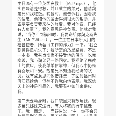
主日晚有一位英国鹿教士（Mr.Philips）， 他
实在是清楚得救，并且爱主的弟兄，他请魏
弟兄和我吃饭。晚餐时，他告诉我，因着我
的信息，他和他的差会得到很大的帮助，并
表示要负责我来往的旅费。我对他说，已经
有人负责了；我的意思是神负责。他就对我
说，“当你回到福州时，我要送给你魏克斯先
生（Mr. P.Wilkes），一位主在日本所大用的
福音使者，所著《工作的炸力》一书。”我立
刻觉得良机失了；我所需的乃是路费，不是
一本书。我有点懊悔不接受他的供应。吃完
晚饭，我与魏弟兄一路回家。我拒绝了鹿教
士的供应，使我单单信靠神；但我心中仍是
有喜乐和平安。魏弟兄不知道我经济的状
况。我有点意思向他借路费，等回到福州时
再汇还给他，但神不许我向他表示。我深信
天上的神是可靠的，我要看神如何来供应
我。
第二天要动身时，我口袋里只有数角钱。很
多弟兄姊妹来送行，有人将我的行李挑走
了。我一面走，一面祷告说，“主，你不会只