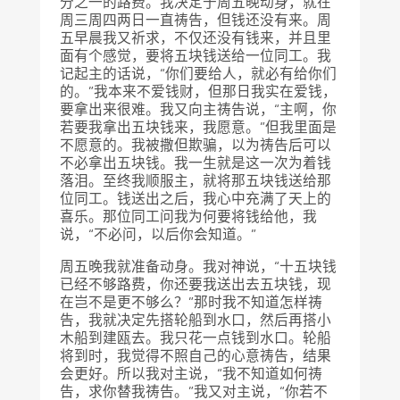
分之一的路费。我决定于周五晚动身，就在
周三周四两日一直祷告，但钱还没有来。周
五早晨我又祈求，不仅还没有钱来，并且里
面有个感觉，要将五块钱送给一位同工。我
记起主的话说，“你们要给人，就必有给你们
的。”我本来不爱钱财，但那日我实在爱钱，
要拿出来很难。我又向主祷告说，“主啊，你
若要我拿出五块钱来，我愿意。”但我里面是
不愿意的。我被撒但欺骗，以为祷告后可以
不必拿出五块钱。我一生就是这一次为着钱
落泪。至终我顺服主，就将那五块钱送给那
位同工。钱送出之后，我心中充满了天上的
喜乐。那位同工问我为何要将钱给他，我
说，“不必问，以后你会知道。”
周五晚我就准备动身。我对神说，“十五块钱
已经不够路费，你还要我送出去五块钱，现
在岂不是更不够么？”那时我不知道怎样祷
告，我就决定先搭轮船到水口，然后再搭小
木船到建瓯去。我只花一点钱到水口。轮船
将到时，我觉得不照自己的心意祷告，结果
会更好。所以我对主说，“我不知道如何祷
告，求你替我祷告。”我又对主说，“你若不