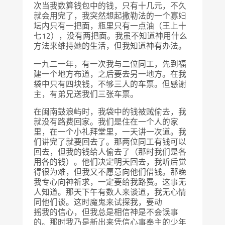
次当我数算钱包中的钱，只有十几元，不久
就会用完了，我突然想起撒勒法的一个寡妇
坛内只有一把面，瓶里只有一点油（王上十
七12），没有两把面。我虽不知道神用什么
方法来维持她的生活，但我知道神有办法。
一九二一年，有一次我与二位同工，先到福
建一个地方布道，之后要去另一地方。在我
袋中只有四块钱，不够三人的车票。但感谢
主，有弟兄送我们三张车票。
在闽南鼓浪屿时，我袋中的钱被贼偷去，我
就没有路费回家。我们是住在一个人的家
里，在一个小礼拜堂里，一天讲一次道。我
们讲完了就要回去了。那两位同工有钱可以
回去，但我的钱给人偷去了（那时我们是各
用各的钱）。他们决定明天回去，我听后觉
得很为难，但我又不愿意向他们借钱。那晚
我专心向神祈求，一定要给我路费。这事无
人知道。那天下午有数人来谈道，我无心情
同他们谈。这时魔鬼来试探我，要动
摇我的信心，但我总是相信神是不会误事
的。那时我乃是新出来凭信心事奉主的少年