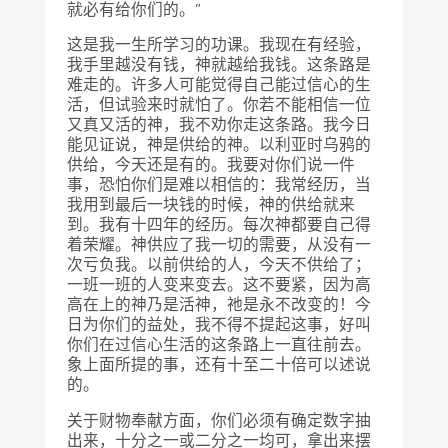
就必有给你们的。”
这是我一生所学习的功课。我现在有经验，
我手里越没有钱，神就越给我钱。这条路是
难走的。许多人可能觉得自己能过信心的生
活，但试验来时就怕了。你若不能相信一位
又真又活的神，我不劝你走这条路。我今日
能见证说，神是供给的神。以利亚时乌鸦的
供给，今天还是有的。我要对你们说一件
事，恐怕你们是难以相信的：我常经历，当
我用到最后一块钱的时候，神的供给就来
到。我有十四年的经历。每次神都要自己得
着荣耀。神供应了我一切的需要，从没有一
次亏负我。以前供给的人，今天不供给了；
一班一班的人变来变去。这不要紧，因为高
高在上的神乃是活神，祂是永不改变的！今
日为你们的益处，我不得不提起这事，好叫
你们在过信心生活的这条路上一直往前去。
象上面所提的事，还有十至二十倍可以述说
的。
关于财物奉献方面，你们必须有确定数字抽
出来，十分之一或二分之一均可，拿出来摆