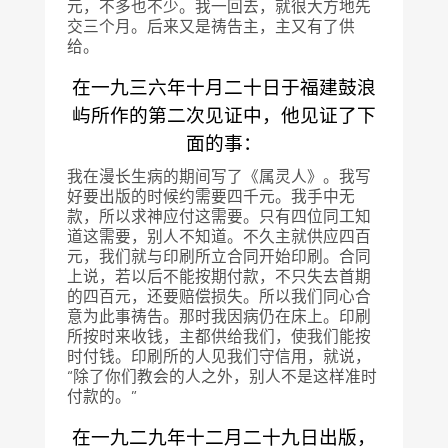
元，不多也不少。我一回去，就很大方地先
交三个月。后来又是祷告主，主又有了供
给。
在一九三六年十月二十日于福建鼓浪
屿所作的第二次见证中，他见证了下
面的事：
我在漫长生病的期间写了《属灵人》。我写
好要出版的时候约需要四千元。我手中无
款，所以求神应付这需要。只有四位同工知
道这需要，别人不知道。不久主就供应四百
元，我们就与印刷所立合同开始印刷。合同
上说，若以后不能按期付款，不只失去首期
的四百元，还要赔偿损失。所以我们同心合
意为此事祷告。那时我因病仍在床上。印刷
所按时来收钱，主都供给我们，使我们能按
时付钱。印刷所的人见我们守信用，就说，
“除了你们教会的人之外，别人不是这样准时
付款的。”
在一九二九年十二月二十九日出版，