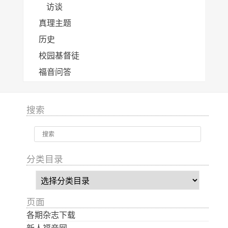
访谈
真理主题
历史
校园基督徒
福音问答
搜索
分类目录
分
类
目
页面
录
各期杂志下载