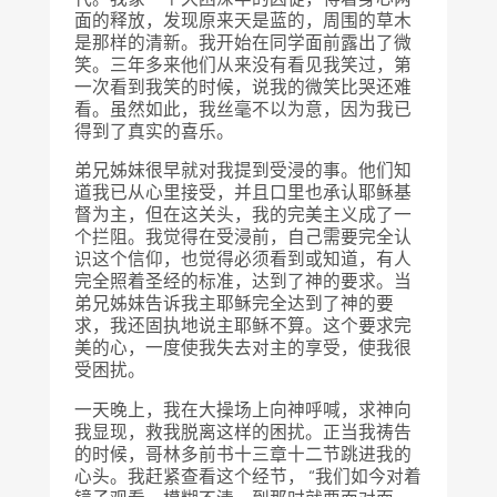
面的释放，发现原来天是蓝的，周围的草木
是那样的清新。我开始在同学面前露出了微
笑。三年多来他们从来没有看见我笑过，第
一次看到我笑的时候，说我的微笑比哭还难
看。虽然如此，我丝毫不以为意，因为我已
得到了真实的喜乐。
弟兄姊妹很早就对我提到受浸的事。他们知
道我已从心里接受，并且口里也承认耶稣基
督为主，但在这关头，我的完美主义成了一
个拦阻。我觉得在受浸前，自己需要完全认
识这个信仰，也觉得必须看到或知道，有人
完全照着圣经的标准，达到了神的要求。当
弟兄姊妹告诉我主耶稣完全达到了神的要
求，我还固执地说主耶稣不算。这个要求完
美的心，一度使我失去对主的享受，使我很
受困扰。
一天晚上，我在大操场上向神呼喊，求神向
我显现，救我脱离这样的困扰。正当我祷告
的时候，哥林多前书十三章十二节跳进我的
心头。我赶紧查看这个经节， “我们如今对着