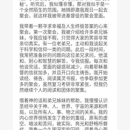
秘”。听完后，我似懂非懂，那对我似乎是一
个全然陌生的范围。她随即邀我周日一起去
聚会，就这样我被带进基督徒的聚会里面。
我带着一颗寻求幸福及人生终极答案的心来
聚会。第一次聚会，我被介绍给许多弟兄姊
妹，令我应接不暇，只觉得大家的笑容非常
亲切真实。有一位老弟兄，主动和我谈起关
于科学和信仰一类的问题。此后一段时间，
我常把准备好的问题向这位弟兄求问，他温
和、耐心和智慧的解答，令我信服。每次和
他谈完话，里面的疑惑就减少，向着耶稣基
督的信就加多，并且开口向主祷告。我开始
读经、祷告、阅读属灵书报，也争取参加更
多的聚会，虽然复习考研非常紧张，但我仍
然继续个人的阅读和团体的聚集。
借着神的话和弟兄姊妹的帮助，我慢慢认识
圣经中关于神、人、世界、宇宙的来源和终
局，以及所有人、事、物之间的关系。我的
内心世界悄悄发生了奇妙的重组，原有的虚
空、暗淡和苦闷，被实际、亮光和舒畅所替
代。我象一个久困深牢的囚徒，得着身心两