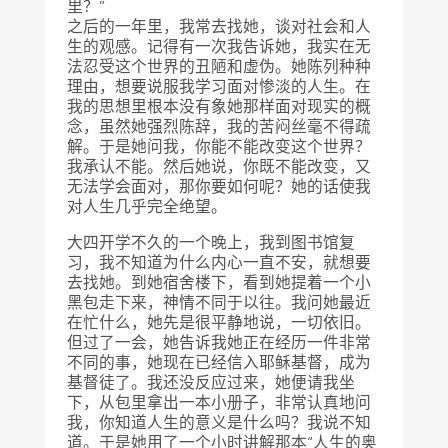
里？”
之后的一年里，我常去找她，谈对社会和人
生的观感。记得有一次我告诉她，我实在无
法忍受这个世界的丑陋和虚伪。她陈列种种
理由，想要说服我学习面对惨淡的人生。在
我的思想里根本没有象她那样面对现实的概
念，虽然她强烈陈辞，我的苦闷丝毫不得疏
解。于是她问我，你能不能改变这个世界？
我承认不能。然后她说，你既不能改变，又
无法学会面对，那你要如何呢？她的话使我
对人生几乎完全绝望。
大四开学不久的一个晚上，我到图书馆复
习，我不知道为什么内心一直不安，就想要
去找她。到她宿舍楼下，看到她提着一个小
黑包走下来，神情不同于以往。我问她最近
在忙什么，她先是很平静地说，一切依旧。
但过了一会，她告诉我她正在经历一件非常
不同的事，她现在已经信入耶稣基督，成为
基督徒了。我还没反应过来，她便请我坐
下，从包里拿出一本小册子，非常认真地问
我，你知道人生的意义是什么吗？我说不知
道。于是她用了一个小时讲解那本“人生的奥