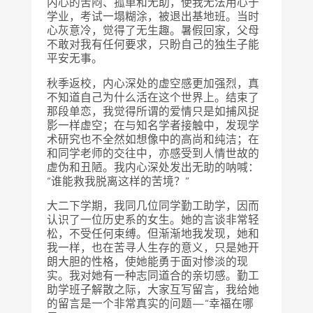
内心的苦闷、孤单和无助，使我无法用心于
学业，考试一塌糊涂，被退出基地班。当时
心灰意冷，觉得了无生趣。暑假回家，父母
不敢对我有任何要求，只盼自己的独生子能
平安无事。
秋季返校，内心深处的虚空感更加强烈，真
不知道自己为什么活在这个世界上。结束了
那段单恋，我觉得所谓的爱情只是如捕风捉
影一样虚空；在与知名学者接触中，发现学
术研究也不全然如想像中的高尚和纯洁；在
和同学老师的交往中，亦感受到人情世故的
虚伪和丑陋。我内心深处发出无助的呐喊：
“谁能救我脱离这样的苦境？”
大二下学期，我同几位同学勤工助学，因而
认识了一位历史系的女生。她的言谈非常轻
松，不受任何束缚。但渐渐地我发现，她和
我一样，也在苦寻人生存的意义，只是她开
朗大胆的性格，使她能勇于面对惨淡的现
实。我对她有一种志同道合的亲切感。勤工
助学班子解散之际，大家互写留言，我给她
的留言是一个非常真实的问题—“幸福在哪