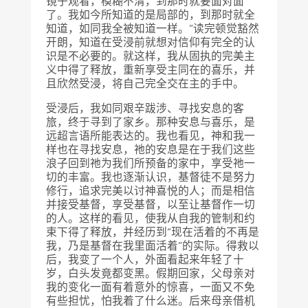
镜子观看，模糊不清，到那时就要面对面
了。我如今所知道的是局部的，到那时就全
知道，如同我全被知道一样。”读完顿觉豁然
开朗，知道在受浸前就想对信仰有完全的认
识是不必要的。就这样，我从固执的完美主
义中得了释放，重新享受主同在的喜乐，并
且欣然受浸，将自己完全交在主的手中。
受浸后，我如同艰辛跋涉、寻找安息的客
旅，终于寻到了家乡。那种安息与喜乐，是
远超言语所能表达的。我也看见，神和我一
样也在寻找安息，祂的安息是在于我们这些
浪子回到祂为我们所预备的家中，享受祂一
切的丰富。我也逐渐认识，基督徒不是努力
修行，追求完美以讨神喜悦的人；而是相信
并接受基督，享受基督，以至让基督作一切
的人。这样的看见，使我从自我的管制和约
束下得了释放，并经历到“现在活着的不再是
我，乃是基督在我里面活着”的实际。得救以
后，我变了一个人，外面看起来年轻了十
岁，白头发竟都变黑。假期回家，父母亲对
我的变化一面有着意外的惊喜，一面又不免
有些担忧，怕我着了什么迷。后来母亲借机