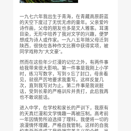
一九七六年我出生于青海，在青藏高原蔚蓝
的天空下度过了无忧无虑的童年。父亲爱吟
诗作画，父母的朋友也多是文人雅客。耳濡
目染，无形中培养了我对文学的兴趣，便梦
想成为诗人或作家。一九八五年随父母迁到
陕西，很快在各种作文比赛中获得奖项，被
同学戏称为“大文豪”。
然而在这些年少烂漫的记忆之外，有两件事
给我带来很大影响。第一件事是我刚上小学
时，练习写数字，写到 9 忘了封口，母亲看
见，就很严厉地要求我重写。这样反复几
次，直到我写对为止。第二件事是我说脏
话，受到长辈的严格训斥并责打，此后我再
也不敢说脏话。
进入中学，在学校和家长的严训下，我原有
的天真烂漫和文学情趣一再被压制。高考前
一年因情势所迫选择了理科，我便将一切的
浪漫情怀埋藏，严格自我管制。这样的自我
约束渐渐造成了我极端完美主义的个性。当