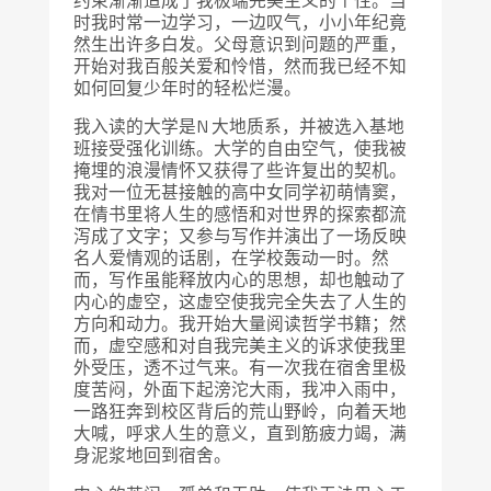
时我时常一边学习，一边叹气，小小年纪竟
然生出许多白发。父母意识到问题的严重，
开始对我百般关爱和怜惜，然而我已经不知
如何回复少年时的轻松烂漫。
我入读的大学是N 大地质系，并被选入基地
班接受强化训练。大学的自由空气，使我被
掩埋的浪漫情怀又获得了些许复出的契机。
我对一位无甚接触的高中女同学初萌情窦，
在情书里将人生的感悟和对世界的探索都流
泻成了文字；又参与写作并演出了一场反映
名人爱情观的话剧，在学校轰动一时。然
而，写作虽能释放内心的思想，却也触动了
内心的虚空，这虚空使我完全失去了人生的
方向和动力。我开始大量阅读哲学书籍；然
而，虚空感和对自我完美主义的诉求使我里
外受压，透不过气来。有一次我在宿舍里极
度苦闷，外面下起滂沱大雨，我冲入雨中，
一路狂奔到校区背后的荒山野岭，向着天地
大喊，呼求人生的意义，直到筋疲力竭，满
身泥浆地回到宿舍。