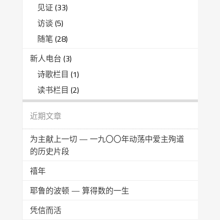
见证
(33)
访谈
(5)
随笔
(28)
新人电台
(3)
诗歌栏目
(1)
读书栏目
(2)
近期文章
为主献上一切 — 一九〇〇年动荡中爱主殉道
的历史片段
禧年
耶鲁的波顿 — 算得数的一生
凭信而活