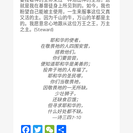
就是我在基督徒身上所见到的。如今，我也
盼望自己能被主使用，一生来服事这位又真
又活的主。因为千山的牛，万山的羊都是主
的。我愿意忠心地跟从这位万王之王，万主
之主。(Steward)
耶和华的使者，
在敬畏祂的人四围安营，
搭救他们。
你们要尝尝，
便知道耶和华是美善的；
投奔于祂的人有福了。
耶和华的圣民哪，
你们当敬畏祂，
因敬畏祂的一无所缺。
少壮狮子，
还缺食忍饿；
但寻求耶和华的，
什么好处都不缺。
—诗三四7-10
Facebook
Twitter
WeChat
分