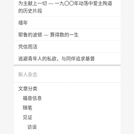
为主献上一切 — 一九〇〇年动荡中爱主殉道
的历史片段
禧年
耶鲁的波顿 — 算得数的一生
凭信而活
逃避青年人的私欲，与同伴追求基督
新人杂志
文章分类
福音信息
随笔
见证
访谈