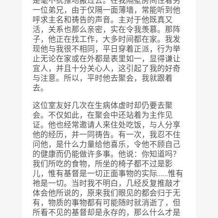
是毫不犹豫地搬过去。在我隔壁房间住着另
一位弟兄，由于仅隔一面薄墙，常能听到他
呼求主名和祷告的声音。主对于他既真又
活，关系也那么亲密，实在令我羡慕。那阵
子，他正在找工作，大多时间都在家。我发
现他与我很不相同，平日穿着正派，行为举
止无论在家或在外都是表里如一，显得谦让
宜人，并且十分关心人，这引起了我的好奇
与注意。所以，平时他去聚会，我就跟着
去。
这位室友好几次在生病体虚时却仍要去聚
会。不仅如此，在聚会中还站着为主作见
证。他也经常邀请人来住处吃饭，与人分享
他的经历，并一同祷告。有一次，我忍不住
问他，是什么力量给他喜乐，令他不顾自己
的健康而仍能做许多事。他说：你知道吗？
我们所吃的食物，所坐的椅子都不过是影
儿，惟有基督是一切正面事物的实际……惟有
祂是一切。当时我不明白，几经反复推敲才
体会他所说的，原来我们眼见的都会归于无
有，物质的事物都有可能随时就消逝了，但
所看不见的基督却是永存的，那么什么才是