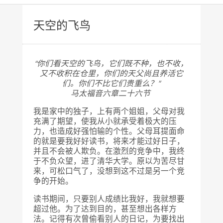
天空的飞鸟
“你们看天空的飞鸟，它们既不种，也不收，
又不收积在仓里，
你们的天父尚且养活它
们。你们不比它们贵重么？”
马太福音六章二十六节
我是家中的独子，上有两个姐姐，父母对我
充满了期望，使我从小就承受着极大的压
力，也造成好强怕输的个性。父母耳提面命
的就是要我好好读书，将来才能过好日子，
并且不会被人欺负。在激烈的竞争中，我终
于不负众望，进了清华大学。原以为苦尽甘
来，可松口气了，没想到这不过是另一个竞
争的开始。
读书期间，只要别人成绩比我好，我就想要
超过他。为了达到目的，甚至想出各样方
法。记得有次曾偷看别人的日记，为要找出