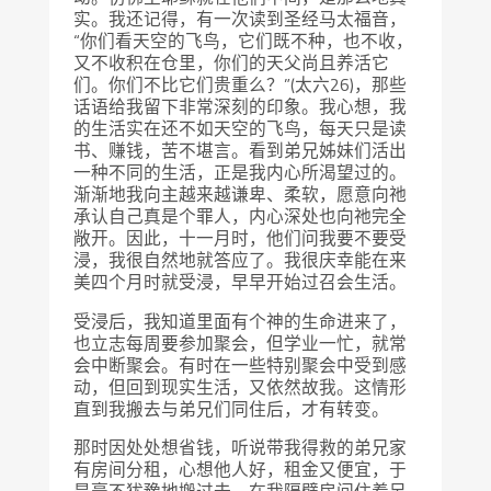
实。我还记得，有一次读到圣经马太福音，
“你们看天空的飞鸟，它们既不种，也不收，
又不收积在仓里，你们的天父尚且养活它
们。你们不比它们贵重么？”(太六26)，那些
话语给我留下非常深刻的印象。我心想，我
的生活实在还不如天空的飞鸟，每天只是读
书、赚钱，苦不堪言。看到弟兄姊妹们活出
一种不同的生活，正是我内心所渴望过的。
渐渐地我向主越来越谦卑、柔软，愿意向祂
承认自己真是个罪人，内心深处也向祂完全
敞开。因此，十一月时，他们问我要不要受
浸，我很自然地就答应了。我很庆幸能在来
美四个月时就受浸，早早开始过召会生活。
受浸后，我知道里面有个神的生命进来了，
也立志每周要参加聚会，但学业一忙，就常
会中断聚会。有时在一些特别聚会中受到感
动，但回到现实生活，又依然故我。这情形
直到我搬去与弟兄们同住后，才有转变。
那时因处处想省钱，听说带我得救的弟兄家
有房间分租，心想他人好，租金又便宜，于