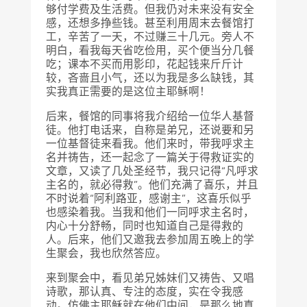
够付学费及生活费。但我仍对未来没有安全
感，还想多挣些钱。甚至利用周末去餐馆打
工，辛苦了一天，不过赚三十几元。旁人不
明白，看我每天省吃俭用，买个便当分几餐
吃；课本不买而用影印，花起钱来斤斤计
较，吝啬且小气，还以为我是多么缺钱，其
实我真正需要的是这位主耶稣啊！
后来，餐馆的同事将我介绍给一位华人基督
徒。他打电话来，自称是弟兄，还说要和另
一位基督徒来看我。他们来时，带我呼求主
名并祷告，还一起念了一篇关于得救证实的
文章，又读了几处圣经节，我只记得“凡呼求
主名的，就必得救”。他们充满了喜乐，并且
不时说着“阿利路亚，感谢主”，这喜乐似乎
也感染着我。当我和他们一同呼求主名时，
内心十分舒畅，同时也知道自己是得救的
人。后来，他们又邀我去参加周五晚上的学
生聚会，我也欣然答应。
来到聚会中，看见弟兄姊妹们又祷告、又唱
诗歌，那认真、专注的态度，实在令我感
动。仿佛主耶稣就在他们中间，是那么地真