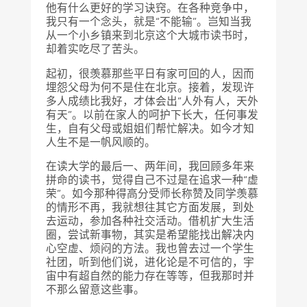
他有什么更好的学习诀窍。在各种竞争中，
我只有一个念头，就是“不能输”。岂知当我
从一个小乡镇来到北京这个大城市读书时，
却着实吃尽了苦头。
起初，很羡慕那些平日有家可回的人，因而
埋怨父母为何不是住在北京。接着，发现许
多人成绩比我好，才体会出“人外有人，天外
有天”。以前在家人的呵护下长大，任何事发
生，自有父母或姐姐们帮忙解决。如今才知
人生不是一帆风顺的。
在读大学的最后一、两年间，我回顾多年来
拼命的读书，觉得自己不过是在追求一种“虚
荣”。如今那种得高分受师长称赞及同学羡慕
的情形不再，我就想往其它方面发展，到处
去运动，参加各种社交活动。借机扩大生活
圈，尝试新事物，其实是希望能找出解决内
心空虚、烦闷的方法。我也曾去过一个学生
社团，听到他们说，进化论是不可信的，宇
宙中有超自然的能力存在等等，但我那时并
不那么留意这些事。