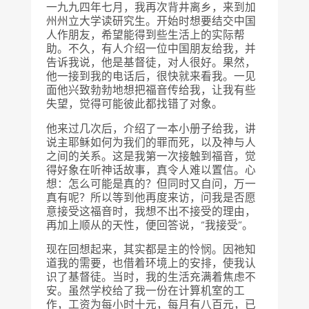
一九九四年七月，我再次背井离乡，来到加
州州立大学读研究生。开始时想要结交中国
人作朋友，希望能得到些生活上的实际帮
助。不久，有人介绍一位中国朋友给我，并
告诉我说，他是基督徒，对人很好。果然，
他一接到我的电话后，很快就来看我。一见
面他兴致勃勃地想把福音传给我，让我有些
失望，觉得可能彼此都找错了对象。
他来过几次后，介绍了一本小册子给我，讲
说主耶稣如何为我们的罪而死，以及神与人
之间的关系。这是我第一次接触到福音，觉
得好象在听神话故事，真令人难以置信。心
想：怎么可能是真的？但同时又自问，万一
真有呢？所以等到他再度来访，问我是否愿
意接受这福音时，我想不出不接受的理由，
再加上顺从的天性，便回答说，“我接受”。
现在回想起来，其实都是主的怜悯。因祂知
道我的需要，也借着环境上的安排，使我认
识了基督徒。当时，我的生活充满着焦虑不
安。虽然学校给了我一份在计算机室的工
作，工资为每小时十元，每月有八百元，已