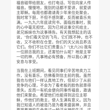
福音磁带给朋友，也打电话、写信向家人传
福音。慢慢地，我别的话都不爱讲，就爱讲
主耶稣。每周也都邀请青少年来住处聚会，
我时常下厨，不但不感到累，反而被喜乐充
满。一九九六年底读完书，面临找事时，我
的心中毫无担忧，因为已将这事交托给主，
弟兄姊妹也为这事祷告。有天我想起主的话
说，“你们看天空的飞鸟，它们既不种，也不
收，又不收积在仓里，你们的天父尚且养活
它们。你们不比它们贵重么？”(太六26) 我有
一位顾念我的主，还害怕什么呢？祂是主宰
一切的神，凡事祂必有预备，所以我心满了
安息与享受。
当我在上班期间，看见同事们辛苦地卖力工
作，没有喜乐，仿佛看到信主前的我。虽然
我也与他们一样认真地工作，但却少了从前
竞争的心理，不会为了看老板的脸色就患得
患失。反而一有机会便向同事传福音，邀请
他们来聚会。希望他们也能得到这位主耶
稣，作他们的救主，使人生满有意义。因为
我已知道人的被造乃是为着来盛装神，并且
要按着神的生命来过一种活出神的生活，这