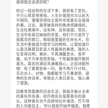
值得我去追求的呢？
经过一段这样的生活下来，我就有了变化，
不只心思变得单纯，人生价值观也与以前大
不相同，慢慢觉得信主是件非常喜乐且值得
的事。过去，我常被各样的焦虑烦躁侵扰，
生活在黑暗中，没有神，没有指望。现在，
生活中有弟兄姊妹的关爱，他们不只是开了
我属灵的胃口，帮助我里面的生命长大，在
生活中更是成为我学习的榜样。让我知道什
么是活基督及彰显人性最高的美徳。我的人
生变得光明、美妙，不再满腹苦水、发牢
骚，也不为争竞而苦恼，个性越来越开朗并
喜乐。莫名的满足充满着我心，正如诗歌所
唱：有了基督就有一切。我不再斤斤计较，
无论对人、对物，我都能学习凡事谢恩，是
神的生命进来，将我全人逐日变化，我心满
了感激。
因着享受甜美的召会生活，我每天被从主来
的喜乐所充满，经历祂实在是那喜乐的源
头。这种喜乐也不自禁地往外涌流，巴不得
别人也能信主， 所以我就开始传福音。我寄