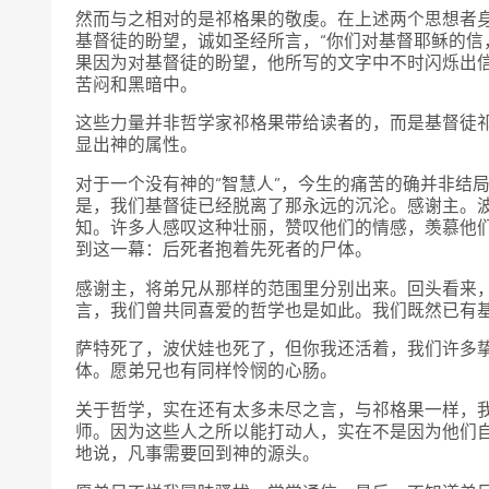
然而与之相对的是祁格果的敬虔。在上述两个思想者
基督徒的盼望，诚如圣经所言，“你们对基督耶稣的信
果因为对基督徒的盼望，他所写的文字中不时闪烁出
苦闷和黑暗中。
这些力量并非哲学家祁格果带给读者的，而是基督徒
显出神的属性。
对于一个没有神的“智慧人”，今生的痛苦的确并非结局
是，我们基督徒已经脱离了那永远的沉沦。感谢主。
知。许多人感叹这种壮丽，赞叹他们的情感，羡慕他
到这一幕：后死者抱着先死者的尸体。
感谢主，将弟兄从那样的范围里分别出来。回头看来
言，我们曾共同喜爱的哲学也是如此。我们既然已有
萨特死了，波伏娃也死了，但你我还活着，我们许多
体。愿弟兄也有同样怜悯的心肠。
关于哲学，实在还有太多未尽之言，与祁格果一样，
师。因为这些人之所以能打动人，实在不是因为他们
地说，凡事需要回到神的源头。