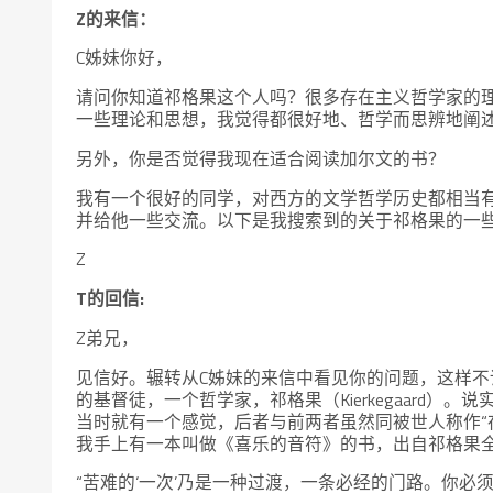
Z的来信：
C姊妹你好，
请问你知道祁格果这个人吗？很多存在主义哲学家的
一些理论和思想，我觉得都很好地、哲学而思辨地阐
另外，你是否觉得我现在适合阅读加尔文的书？
我有一个很好的同学，对西方的文学哲学历史都相当
并给他一些交流。以下是我搜索到的关于祁格果的一
Z
T的回信:
Z弟兄，
见信好。辗转从C姊妹的来信中看见你的问题，这样
的基督徒，一个哲学家，祁格果（Kierkegaard
当时就有一个感觉，后者与前两者虽然同被世人称作“
我手上有一本叫做《喜乐的音符》的书，出自祁格果
“苦难的‘一次’乃是一种过渡，一条必经的门路。你