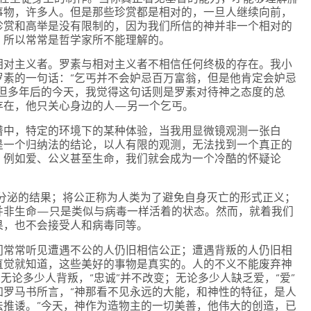
事物，许多人。但是那些珍赏都是相对的，一旦人继续向前，
珍赏和高举是没有限制的，因为我们所信的神并非一个相对的
，所以常常是哲学家所不能理解的。
相对主义者。罗素与相对主义者不相信任何终极的存在。我小
罗素的一句话：“乞丐并不会妒忌百万富翁，但是他肯定会妒忌
，但多年后的今天，我觉得这句话则是罗素对待神之态度的总
存在，他只关心身边的人—另一个乞丐。
谱中，特定的环境下的某种体验，当我用显微镜观测一张白
是一个归纳法的结论，以人有限的观测，无法找到一个真正的
，例如爱、公义甚至生命，我们就会成为一个冷酷的怀疑论
mine）分泌的结果；将公正称为人类为了避免自身灭亡的形式正义；
并非生命—只是类似与病毒一样活着的状态。然而，就着我们
果，也不会接受人和病毒同等。
们常常听见遭遇不公的人仍旧相信公正；遭遇背叛的人仍旧相
直觉就知道，这些美好的事物是真实的。人的不义不能废弃神
无论多少人背叛，“忠诚”并不改变；无论多少人缺乏爱，“爱”
如罗马书所言，“神那看不见永远的大能，和神性的特征，是人
法推诿。”今天，神作为造物主的一切美善，他伟大的创造，已