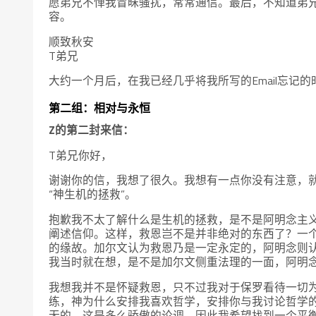
愿弟兄不惮我冒昧骚扰，常常通信。最后，不知道弟
容。
顺致秋安
T弟兄
大约一个月后，在我已经几乎将我所写的Email忘记
第二组：相对与永恒
Z的第二封来信：
T弟兄你好，
谢谢你的信，我想了很久。我想有一点你没有注意，
“神生机的拯救”。
抱歉我不太了解什么是生机的拯救，是不是阿明念主
阐述信仰。这样，救恩岂不是并非绝对的东西了？一
的缘故。加尔文认为救恩乃是一定永定的，阿明念则
我当时就在想，是不是加尔文侧重法理的一面，阿明
我想我并不是怀疑救恩，只不过我对于保罗看待一切
练，神为什么安排我喜欢哲学，安排你与我讨论哲学
无的，这是多么骄傲的论调。因此我希望找到一个平