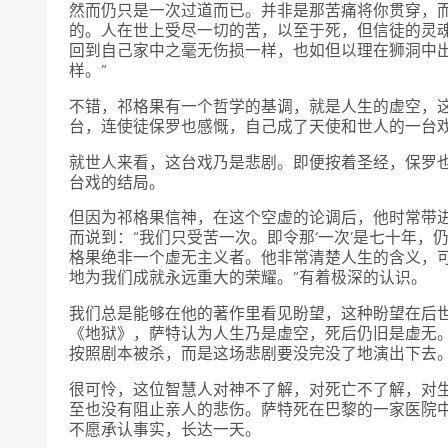
然而仍只是一次过道而已。并非是那苦痛将你贯穿，
的。人在世上受尽一切的苦，以至于死，但信徒的灵
回到自己家中之毫无伤损一样，也如但以理在狮洞中
样。”
不错，祁格果有一个哲学的基调，就是人生的虚空，
台，连使徒保罗也感慨，自己成了天使和世人的一台
就世人来看，这台戏乃是悲剧。即便按着圣经，保罗也
台戏的结局。
但因为祁格果信神，在这个空虚的论调后，他时常带进
而说到：“我们只受苦一次。即令那‘一次’是七十年，
格果绝非一个虚无主义者。他非常清楚人生的含义，
地为我们成就永远重大的荣耀。”有着极深的认识。
我们总是能够在他的著作里看见盼望，这种盼望在后
《地狱》，萨特认为人生乃是虚空，死后仍旧是虚无
按照剧本被杀，而是这场悲剧要没完没了地演出下去
很可怜，这位智慧人对神不了解，对死亡不了解，对
至也没有阻止亲人的悲伤。萨特死在巴黎的一家医院
不愿承认事实，长达一天。