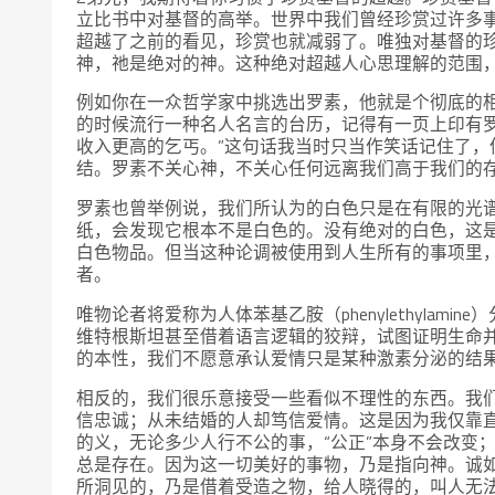
立比书中对基督的高举。世界中我们曾经珍赏过许多
超越了之前的看见，珍赏也就减弱了。唯独对基督的
神，祂是绝对的神。这种绝对超越人心思理解的范围
例如你在一众哲学家中挑选出罗素，他就是个彻底的
的时候流行一种名人名言的台历，记得有一页上印有
收入更高的乞丐。”这句话我当时只当作笑话记住了
结。罗素不关心神，不关心任何远离我们高于我们的
罗素也曾举例说，我们所认为的白色只是在有限的光
纸，会发现它根本不是白色的。没有绝对的白色，这
白色物品。但当这种论调被使用到人生所有的事项里
者。
唯物论者将爱称为人体苯基乙胺（phenylethyla
维特根斯坦甚至借着语言逻辑的狡辩，试图证明生命
的本性，我们不愿意承认爱情只是某种激素分泌的结
相反的，我们很乐意接受一些看似不理性的东西。我
信忠诚；从未结婚的人却笃信爱情。这是因为我仅靠
的义，无论多少人行不公的事，“公正”本身不会改变；
总是存在。因为这一切美好的事物，乃是指向神。诚
所洞见的，乃是借着受造之物，给人晓得的，叫人无