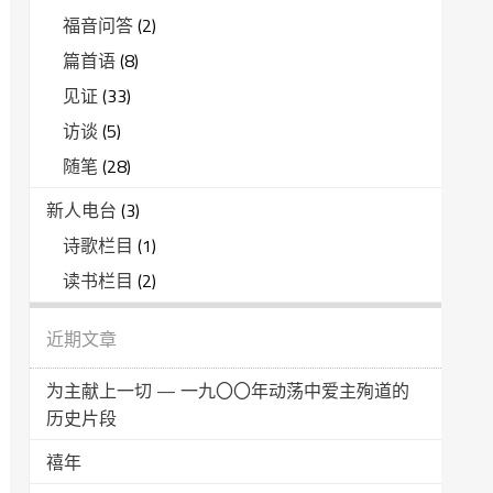
福音问答
(2)
篇首语
(8)
见证
(33)
访谈
(5)
随笔
(28)
新人电台
(3)
诗歌栏目
(1)
读书栏目
(2)
近期文章
为主献上一切 — 一九〇〇年动荡中爱主殉道的
历史片段
禧年