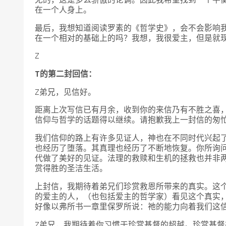
在一个人身上。
最后，我想知道阅读罗素的《哲学史》，会不会影响
在一个相对的基础上的吗？我想，我很爱主，但是就
Z
T的第二封回信：
Z弟兄，见信好。
距离上次写信已有月余，收到你的来信乃有不胜之喜
信仰与哲学的话题得以继续。请抱歉我上一封信的匆
我们信仰的路上有许多见证人，神也在不同时代兴起
也经历了堕落。其真理也经历了不断地恢复。你所询
代做了美好的见证。法理的救赎和生机的拯救也并非
赏得胜的圣洁生活。
上封信，我期待着弟兄们珍赏救恩所带来的真实。这
的爱主的人，（也包括爱主的哲学家）看见这个真实
好像以弗所书一章里保罗所说：祂的能力向着我们这
Z弟兄，我期待着你习惯于珍赏基督的超越。珍赏基