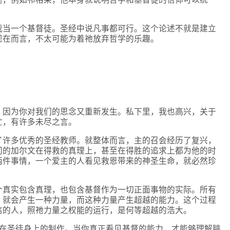
我当一个基督徒。圣经中说凡事都可行。这个论述不就是建立
现在而言，不太可能为着祂放弃哲学的乐趣。
，因为你对我们的思念又重新发生。私下里，我也高兴，关于
忙，有许多未尽之言。
了许多优秀的圣经教师。就整体而言，主的召会经历了复兴，
问的加尔文在得救的真理上，甚至在得胜的追求上都为他的时
两件事情，一个爱主的人看见救恩带来的神圣生命，就必然珍
个真实包含真理，也包含基督作为一切正面事物的实际。所有
，就会产生一种力量，而这种力量产生超越的能力。这个过程
信的人，照祂力量之权能的运行，是何等超越的浩大。
督在圣徒身上的制作。当你真正看见基督的能力，才能够理解腓