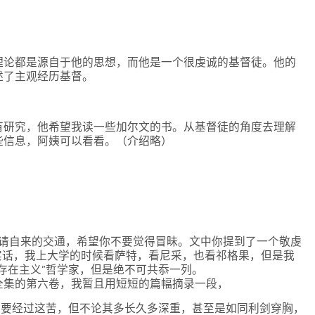
理论都是源自于他的思想，而他是一个很虔诚的基督徒。他的
述了主观经历基督。
有研究，他希望我读一些加尔文的书。从基督徒的角度去理解
些信息，阿姨可以看看。（介绍略）
不请自来的交通，希望你不要觉得冒昧。文中你提到了一个敬虔
）。说实话，我上大学的时候看萨特，看尼采，也看祁格果，但是我
存在主义”哲学家，但是绝不可共忝一列。
全集的第六卷，我暂且用短短的篇幅摘录一段，
必须要经过这苦，但不论其多长久多深重，甚至是如同利剑穿胸，