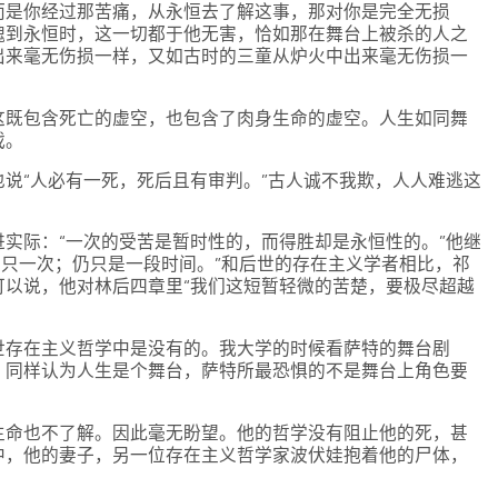
而是你经过那苦痛，从永恒去了解这事，那对你是完全无损
魂到永恒时，这一切都于他无害，恰如那在舞台上被杀的人之
出来毫无伤损一样，又如古时的三童从炉火中出来毫无伤损一
这既包含死亡的虚空，也包含了肉身生命的虚空。人生如同舞
戏。
说“人必有一死，死后且有审判。”古人诚不我欺，人人难逃这
实际：“一次的受苦是暂时性的，而得胜却是永恒性的。”他继
仍只一次；仍只是一段时间。”和后世的存在主义学者相比，祁
可以说，他对林后四章里“我们这短暂轻微的苦楚，要极尽超越
世存在主义哲学中是没有的。我大学的时候看萨特的舞台剧
。同样认为人生是个舞台，萨特所最恐惧的不是舞台上角色要
。
生命也不了解。因此毫无盼望。他的哲学没有阻止他的死，甚
中，他的妻子，另一位存在主义哲学家波伏娃抱着他的尸体，