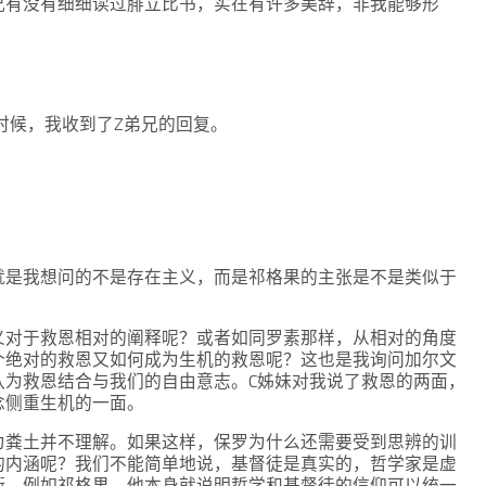
兄有没有细细读过腓立比书，实在有许多美辞，非我能够形
的时候，我收到了Z弟兄的回复。
就是我想问的不是存在主义，而是祁格果的主张是不是类似于
义对于救恩相对的阐释呢？或者如同罗素那样，从相对的角度
个绝对的救恩又如何成为生机的救恩呢？这也是我询问加尔文
认为救恩结合与我们的自由意志。C姊妹对我说了救恩的两面，
念侧重生机的一面。
为粪土并不理解。如果这样，保罗为什么还需要受到思辨的训
的内涵呢？我们不能简单地说，基督徒是真实的，哲学家是虚
衡，例如祁格果，他本身就说明哲学和基督徒的信仰可以统一