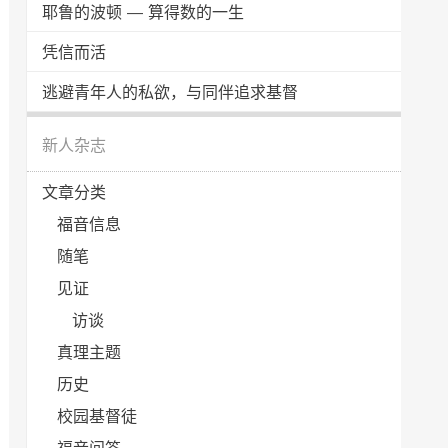
耶鲁的波顿 — 算得数的一生
凭信而活
逃避青年人的私欲，与同伴追求基督
新人杂志
文章分类
福音信息
随笔
见证
访谈
真理主题
历史
校园基督徒