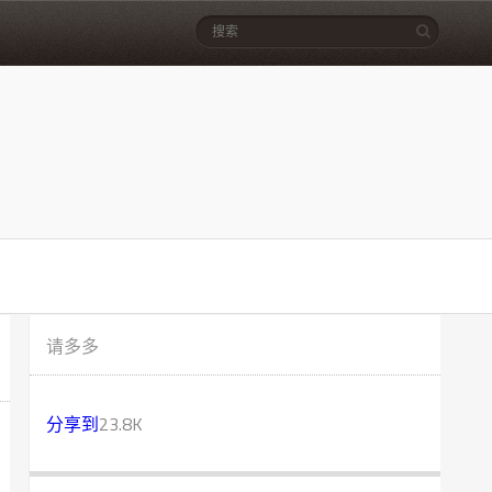
请多多
分享到
23.8K