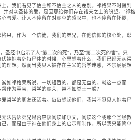
身上，我们看见了信主和不信主之人的差别。祁格果不时提到
，并对众圣徒的爱，是因那给你们存在诸天之上的盼望。”祁格
信心与爱。让人不停留在对虚空的感叹中，也不停留在怀疑，
祁格果，作为一个信徒，我们的弟兄，在他信仰的核心处，彰
，圣经中启示了人“第二次的死”，乃至“第二次死的害”。只
波伏娃抱着萨特尸体的时候，心里想着什么，我们已经无从得
们的理想。然而当我见人被存在主义的哲学迷惑，不禁屡屡想
，诚如祁格果所说，一切短暂的，都是无益的。就这一点而
基督作为至宝，哲学的虚荣，岂不如粪土一般？
挚爱哲学的朋友还活着。每每想起他们，我常不忍见人抱着尸
我无法告诉弟兄是否应该阅读加尔文，阅读这个或那个圣经教
自己，而是由于神在他们身上的启示和制作。所以我只能简单