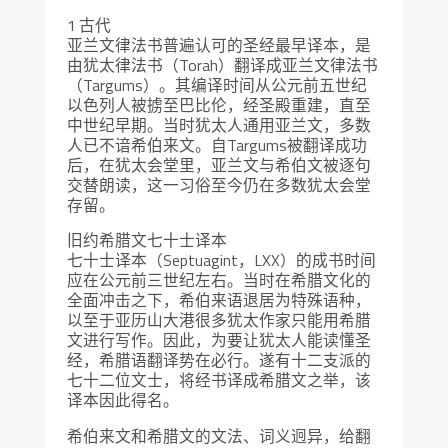
1 古代
亚兰文律法书普遍认可的圣经最早译本，是
由犹太律法书（Torah）翻译成亚兰文律法书
（Targums）。其编译时间从公元前五世纪
以色列人被掳至巴比伦，经圣殿重建，直至
中世纪早期。当时犹太人通用亚兰文，多数
人已不谙希伯来文。自Targums被翻译成功
后，在犹太会堂里，亚兰文与希伯文被逐句
交替朗读，这一习俗至今仍在多数犹太会堂
存留。
旧约希腊文七十士译本
七十士译本（Septuagint，LXX）的成书时间
应在公元前三世纪左右。当时在希腊文化的
全面冲击之下，希伯来语退居为特殊语种，
以至于亚历山大港很多犹太作家只能用希腊
文进行写作。因此，为要让犹太人能读懂圣
经，希腊语翻译势在必行。遂有十二支派的
七十二位文士，将经书译成希腊文之举，该
译本因此得名。
希伯来文和希腊文的文法、词义迥异，给翻