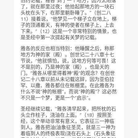
旧约记载，雅各“到了一个地方，因为太阳落
了，就在那里过夜；他拾起那地方的一块石
头枕在头下，在那里躺卧睡了。”（创二八
11）接着说，“他梦见一个梯子立在地上，梯
子的顶通着天，有神的使者在梯子上，上去
下来。”（12）这是一个非常特别的情景，也
是圣经中第一次提起有关梦的记载。
雅各的反应也相当特别：他睡醒之后，称那
地方为神的家（殿）。创世记二十八章十七
节说，“他就惧怕，说，这地方何等可畏！这
不是别的，乃是神的家（殿），也是天的
门。”雅各从哪里得着神“殿”的观念？在创世
记二十八章以前从未记载这辞，因为亚伯拉
罕、以撒、雅各都住在帐棚里。在此雅各为
什么不说“神的帐棚”，而说“神的殿”？这必然
不只是一个梦，更是一个“启示”。
圣经继续记载，“雅各清早起来，把所枕的石
头立作柱子，浇油在上面。”（18）按照圣
经，这个举动非常有意义，它表征三一神临
到人。雅各把油(油象征圣灵，就是三一神为
着临到人的终极表现)浇在石头上（石头象征