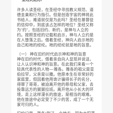
许多人读圣经，在圣经中寻找教义规范、道
德圭臬和行为指引。但是创造宇宙的神将此
书给人，难道就仅是为此吗？圣经在基督徒
的信仰中，到底该占怎样的地位？圣经又称
为“约”，包括旧约、新约，是神与人立的
约。按照圣经的记载和启示，神与人立约是
在人堕落之后。借着圣经，神向人启示祂的
自己和祂的经纶。祂的经纶就是祂的旨意。
（一） 神在旧约时代启示神和神的旨意
神在旧约时代，借着亲自向人显现并说话，
让人认识神和神的旨意。在此我们来看一个
较具代表性的人物—雅各。雅各的祖父是亚
伯拉罕，父亲是以撒。他原本生在非常好的
家庭里，但因着他用诡计骗得长子的名分，
得罪了哥哥，被迫离开他的慈母和父家，去
投靠远方的舅舅拉班。离开他从小长大的环
境，走上这样漫长的旅途，是相当的艰难。
他在旅途中必定受了不少的苦，成了一个无
家可归的人。