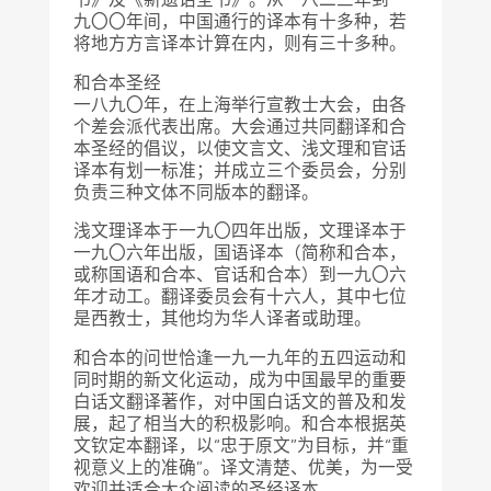
九〇〇年间，中国通行的译本有十多种，若
将地方方言译本计算在内，则有三十多种。
和合本圣经
一八九〇年，在上海举行宣教士大会，由各
个差会派代表出席。大会通过共同翻译和合
本圣经的倡议，以使文言文、浅文理和官话
译本有划一标准；并成立三个委员会，分别
负责三种文体不同版本的翻译。
浅文理译本于一九〇四年出版，文理译本于
一九〇六年出版，国语译本（简称和合本，
或称国语和合本、官话和合本）到一九〇六
年才动工。翻译委员会有十六人，其中七位
是西教士，其他均为华人译者或助理。
和合本的问世恰逢一九一九年的五四运动和
同时期的新文化运动，成为中国最早的重要
白话文翻译著作，对中国白话文的普及和发
展，起了相当大的积极影响。和合本根据英
文钦定本翻译，以“忠于原文”为目标，并“重
视意义上的准确”。译文清楚、优美，为一受
欢迎并适合大众阅读的圣经译本。