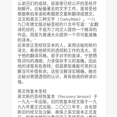
么弟兄们的成就，就是使已经公开的圣经开
始解开。达秘最著名的文字工作，是将圣经
根据希伯来语和希腊原文重新翻译成德文、
法文和英文三种文字（ DarbyBible）。一八
九〇年德文版达秘圣经的介言中写道：“此翻
译的目的，不是为了向文人提供一个精深的
作品，而是为普通大众提供一个尽可能准确
的译本。”
后来修正圣经钦定本的人，采用达秘的新约
译文，希奇他研究的透彻和工作的浩大。至
于他的翻译风格，是字对字的直译，宁愿牺
牲词句的通顺，力求保存字义的准确，因此
他的译笔有些奇特；但是那些难能可贵的注
解当可补偿有余。这些注解详实精确，融合
达秘对真理透彻的认识，具有极高的研读价
值。
英文恢复本圣经
英文新约圣经恢复本（Recovery Version）于
一九九一年出版，旧约恢复本经文版于一九
九九年夏正式出版，二〇〇三年冬，含全部
新旧约经文及注解、串珠之英文版本正式发