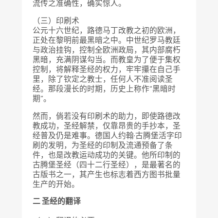
流传之准确性，确实惊人。
（三）印刷术
公元十六世纪，路德马丁改教之初的欧洲，
正处在黎明前最黑暗之中。中世纪罗马教廷
与政治挂钩，控制全欧洲政局，其内部腐朽
黑暗，充满阴谋勾当。而教皇为了便于集权
控制，将解释圣经的权力，牢牢攥在自己手
里，除了钦定之教士，任何人不准阅读圣
经。那段漫长的时期，历史上称作“黑暗时
期”。
然而，倘若没有印刷术的助力，即使路德改
教成功，圣经解禁，仅靠昂贵的手抄本，圣
经普及仍是难事。德国人约翰·古腾堡活字印
刷的发明，为圣经的印制及流通预备了条
件，也是改教运动成功的关键。他所印制的
古腾堡圣经（四十二行圣经），是最著名的
古版书之一，其产生也标志着西方图书批量
生产的开始。
二 圣经的翻译