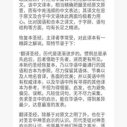
文。该中文译本，相当精确把握圣经原文原
意，而有中肯浅顺的中文表达；其译文在忠
于原文及合乎中文语体此两面均极着力用
心。比对国语和合本之译文，于字辞、语句
结构等方面，均有长足之精进。
恢复本圣经，主译者李常受，对此译本有一
精辟之解说。现特节录于下：
“翻译圣经，历代是逐渐进步的。惯例总是承
先启后，后者借助于先者，进而更有所见。
本新约圣经恢复本，乃以华语中最通行的国
语和合本为参照，尽力保留其语体、节奏以
及人地名音译，各面的优美；并以英语中所
有权威译本，以及华语中所有寻得的其他译
本为参考，不但为得借鉴、启发，也为避免
偏见、误断。凡较佳词句，无不尽力采集，
务求圣言中的启示，能在华语中，得到差异
最少，达意最准的发表。
翻译圣经，除基于对原文之明了外，也在于
对圣言中神圣启示的认识。历代圣徒对神圣
启示的认识，也是基于他们所得之亮光，逐