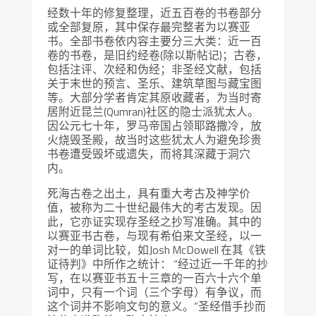
经数十年的修复整理，近五百卷的书卷部分
或全部复原，其中保存最完整者为以赛亚
书。全部书卷依内容主要分三大类：近一百
卷的书卷，是旧约经卷(除以斯帖记)；古卷，
包括注评、次经和伪经；非圣经文献，包括
关于末世的预言、圣乐、建筑草图与藏宝图
等。大部分学者肯定其原收藏者，为当时寄
居附近昆兰(Qumran)社区的隐士派犹太人。
因公元七十年，罗马帝国占领耶路撒冷，放
火烧毁圣殿，故当时这些犹太人为避免珍贵
书卷遭受毁坏或遗失，而将其深藏于洞穴
内。
死海古卷之出土，具有重大考古及神学价
值，被称为二十世纪最伟大的考古发现。因
此，它亦证实现存圣经之抄写准确。其中的
以赛亚书古卷，与现有希伯来文圣经，以一
对一的单词比较，如Josh McDowell 在其《铁
证待判》中所作之统计： “经过近一千年的抄
写，在以赛亚书五十三章的一百六十六个单
词中，只有一个词（三个字母）有争议，而
这个词并不影响文句的意义。”圣经借手抄而