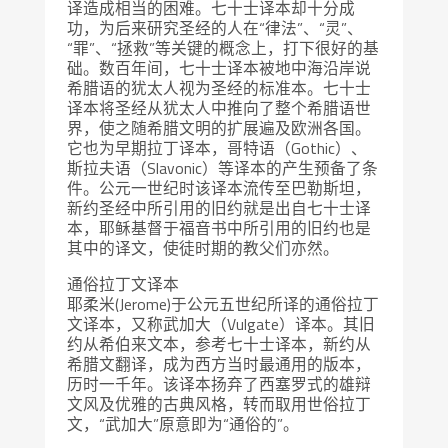
译造成相当的困难。七十士译本却十分成
功，为后来研究圣经的人在“律法”、“灵”、
“罪”、“拯救”等关键的概念上，打下很好的基
础。数百年间，七十士译本被地中海沿岸说
希腊语的犹太人视为圣经的标准本。七十士
译本将圣经从犹太人中推向了整个希腊语世
界，使之随希腊文明的扩展遍及欧洲各国。
它也为早期拉丁译本，哥特语（Gothic）、
斯拉夫语（Slavonic）等译本的产生预备了条
件。公元一世纪时该译本流传至巴勒斯坦，
新约圣经中所引用的旧约就是出自七十士译
本，耶稣基督于福音书中所引用的旧约也是
其中的译文，使徒时期的教父们亦然。
通俗拉丁文译本
耶柔米(Jerome)于公元五世纪所译的通俗拉丁
文译本，又称武加大（Vulgate）译本。其旧
约从希伯来文本，参考七十士译本，新约从
希腊文翻译，成为西方当时最通用的版本，
历时一千年。该译本扬弃了西塞罗式的雄辩
文风及优雅的古典风格，转而取用世俗拉丁
文，“武加大”原意即为“通俗的”。