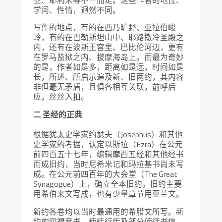
学问、性情，迥然不同。
写作的地点，有的在西乃旷野、亚拉伯峻
岭，有的在巴勒斯坦山中、耶路撒冷圣殿之
内，还有在波斯王宫里、巴比伦河边，更有
在罗马监狱之内、拔摩海岛上。而最为奇妙
的是，作者如是多，距离如是远，时间如是
长，所述、所启示遍及新、旧两约，其内容
非但毫无矛盾，且俱各相互关联，前呼后
应，丝丝入扣。
二 圣经的正典
根据犹太史学家约瑟夫（Josephus）和其他
史学家的考据，认定以斯拉（Ezra）在公元
前四百五十七年，编辑摩西五经和其他经书
而成旧约，当时尼希米记和玛拉基书尚未写
成。在公元前四百年的大会堂（The Great
Synagogue）上，确立全本旧约。旧约主要
用希伯来文写成，也有少量章节用亚兰文。
新约各卷均以当时最通用的希腊文所写。新
约的四福音书、使徒行传及部分使徒书信，