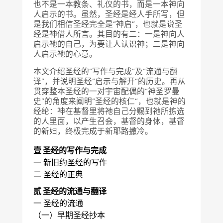
也不是一本教条、礼仪的书，而是一本神向
人启示的书。虽然，圣经是经人手所写，但
是我们相信圣经完全是“神启”，也就是说圣
经是神借人所言。其目的有二：一是神向人
启示祂的自己，为要让人认识神；二是神向
人启示祂的心意。
本文介绍圣经的“写作与完成”及“流通与翻
译”，并说明圣经“启示与解开”的历史。再从
贯穿整本圣经的一对宇宙配偶的“神圣罗曼
史”的角度来阐明“圣经的核仁”，也就是神的
经纶：神在基督里将祂自己分赐到祂所拣选
的人里面，以产生召会，基督的身体，基督
的新妇，终极完成于新耶路撒冷。
壹 圣经的写作与完成
一 新旧约圣经的写作
二 圣经的正典
贰 圣经的流通与翻译
一 圣经的流通
（一）早期圣经抄本