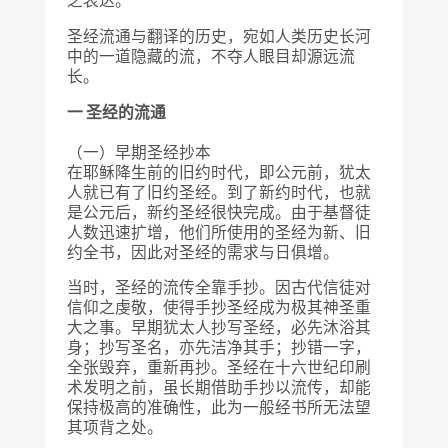
之表达。
圣经流通与翻译的历史，宛如人类历史长河
中的一道隐藏的流，不夺人眼目却源远流
长。
一 圣经的流通
（一）早期圣经抄本
在耶稣降生前的旧约时代，即公元前，犹太
人就已有了旧约圣经。到了新约时代，也就
是公元后，新约圣经很快完成。由于基督徒
人数迅速扩增，他们所使用的圣经为新、旧
约全书，因此对圣经的需求与日俱增。
当时，圣经的流传全靠手抄。因古代信徒对
信仰之虔敬，使得手抄圣经成为极其神圣重
大之事。早期犹太人抄写圣经，必先沐浴其
身；抄写圣名，亦先洁净其手；抄错一字，
全张毁弃，重新再抄。圣经在十六世纪印刷
术发明之前，虽长期借助手抄以流传，却能
保持极高的准确性，此为一般经书所无法望
其项背之处。