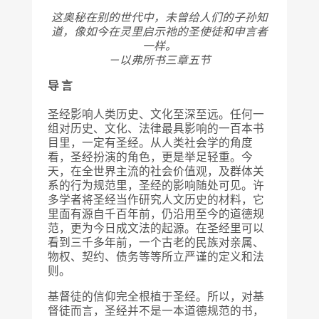
这奥秘在别的世代中，未曾给人们的子孙知
道，像如今在灵里启示祂的圣使徒和申言者
一样。
－以弗所书三章五节
导 言
圣经影响人类历史、文化至深至远。任何一
组对历史、文化、法律最具影响的一百本书
目里，一定有圣经。从人类社会学的角度
看，圣经扮演的角色，更是举足轻重。今
天，在全世界主流的社会价值观，及群体关
系的行为规范里，圣经的影响随处可见。许
多学者将圣经当作研究人文历史的材料，它
里面有源自千百年前，仍沿用至今的道德规
范，更为今日成文法的起源。在圣经里可以
看到三千多年前，一个古老的民族对亲属、
物权、契约、债务等等所立严谨的定义和法
则。
基督徒的信仰完全根植于圣经。所以，对基
督徒而言，圣经并不是一本道德规范的书，