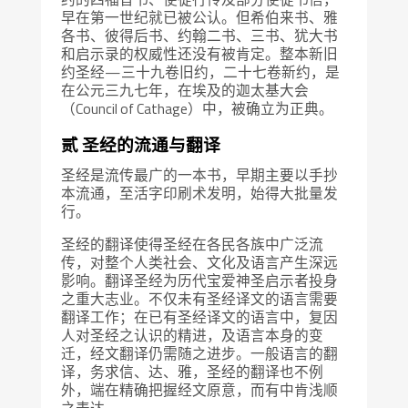
早在第一世纪就已被公认。但希伯来书、雅
各书、彼得后书、约翰二书、三书、犹大书
和启示录的权威性还没有被肯定。整本新旧
约圣经—三十九卷旧约，二十七卷新约，是
在公元三九七年，在埃及的迦太基大会
（Council of Cathage）中，被确立为正典。
贰 圣经的流通与翻译
圣经是流传最广的一本书，早期主要以手抄
本流通，至活字印刷术发明，始得大批量发
行。
圣经的翻译使得圣经在各民各族中广泛流
传，对整个人类社会、文化及语言产生深远
影响。翻译圣经为历代宝爱神圣启示者投身
之重大志业。不仅未有圣经译文的语言需要
翻译工作；在已有圣经译文的语言中，复因
人对圣经之认识的精进，及语言本身的变
迁，经文翻译仍需随之进步。一般语言的翻
译，务求信、达、雅，圣经的翻译也不例
外，端在精确把握经文原意，而有中肯浅顺