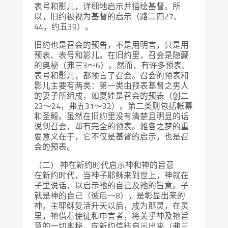
表号和影儿，详细地启示并描绘基督。所
以，旧约被视为基督的启示（路二四27、
44，约五39）。
旧约也是召会的预告，不是用明言，只是用
预表、表号和影儿。在旧约里，召会是隐藏
的奥秘（弗三3～6）。然而，有许多预表、
表号和影儿，都预言了召会。召会的预表和
影儿主要有两类：第一类由预表基督之男人
的妻子所组成，如夏娃是召会的预表（创二
23～24，弗五31～32）。第二类则包括帐幕
和圣殿。虽然在旧约里没有清楚且明显的话
说到召会，却有完全的预表。雅各之梦的重
要意义在于，它不仅是基督的启示，也是召
会的预表。
（二） 神在新约时代启示神和神的旨意
在新约时代，当神子耶稣来到世上，神就在
子里说话，以启示祂的自己及祂的旨意。子
就是神的自己（彼后一8），是彰显出来的
神。主耶稣复活升天以后，成为那灵，在灵
里，祂借着使徒和申言者，将关乎神及祂旨
意的一切奥秘，向新约信徒启示出来（弗三