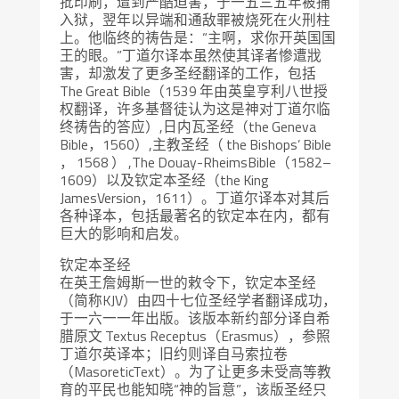
批印刷，遭到严酷迫害，于一五三五年被捕
入狱，翌年以异端和通敌罪被烧死在火刑柱
上。他临终的祷告是：“主啊，求你开英国国
王的眼。”丁道尔译本虽然使其译者惨遭戕
害，却激发了更多圣经翻译的工作，包括
The Great Bible（1539 年由英皇亨利八世授
权翻译，许多基督徒认为这是神对丁道尔临
终祷告的答应）,日内瓦圣经（the Geneva
Bible，1560）,主教圣经（ the Bishops’ Bible
， 1568 ） ,The Douay-RheimsBible（1582–
1609）以及钦定本圣经（the King
JamesVersion，1611）。丁道尔译本对其后
各种译本，包括最著名的钦定本在内，都有
巨大的影响和启发。
钦定本圣经
在英王詹姆斯一世的敕令下，钦定本圣经
（简称KJV）由四十七位圣经学者翻译成功，
于一六一一年出版。该版本新约部分译自希
腊原文 Textus Receptus（Erasmus），参照
丁道尔英译本；旧约则译自马索拉卷
（MasoreticText）。为了让更多未受高等教
育的平民也能知晓“神的旨意”，该版圣经只