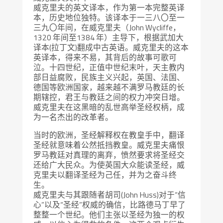
威克里夫的英文译本，作为第一本完整英译
本，历史地位独特。该译本于一三八〇至一
三九〇年间，在威克里夫（John Wycliffe，
1320 年间至1384 年）主导下，根据武加大
译本(拉丁文)翻成中古英语。威克里夫的这本
英译本，得来不易，其背后的故事可歌可
泣。十四世纪，正值中世纪末叶，天主教内
部日益腐败，民族主义兴起，英国、法国、
德国等欧洲国家，越来越不满罗马教廷的长
期辖控，君王与教廷之间的权力冲突日增。
威克里夫在这黑暗的乱世高举圣经权柄，成
为一名杰出的改革者。
当时的欧洲，圣经解释权在教皇手中，翻译
圣经就意味着公然抵挡教皇。威克里夫痛恨
罗马教廷对真理的离弃，愤然要求将圣经交
还给广大民众。为使英国大众能读圣经，威
克里夫以翻译圣经为己任，并为之奋斗终
生。
威克里夫与其跟随者胡司(John Huss)对于“信
心”以及“圣经”权威的确信，比路德马丁早了
整整一个世纪。他们主张以圣经为独一的权