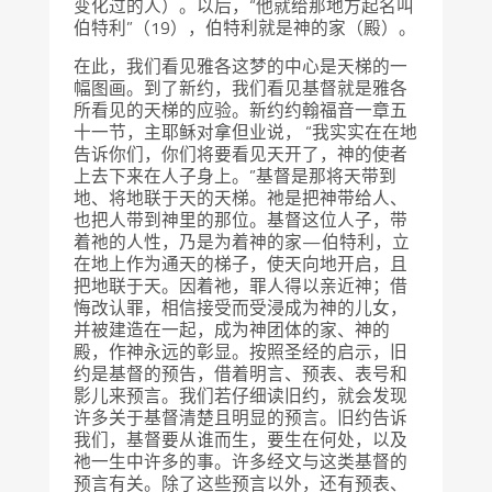
变化过的人）。以后，“他就给那地方起名叫
伯特利”（19），伯特利就是神的家（殿）。
在此，我们看见雅各这梦的中心是天梯的一
幅图画。到了新约，我们看见基督就是雅各
所看见的天梯的应验。新约约翰福音一章五
十一节，主耶稣对拿但业说， “我实实在在地
告诉你们，你们将要看见天开了，神的使者
上去下来在人子身上。”基督是那将天带到
地、将地联于天的天梯。祂是把神带给人、
也把人带到神里的那位。基督这位人子，带
着祂的人性，乃是为着神的家—伯特利，立
在地上作为通天的梯子，使天向地开启，且
把地联于天。因着祂，罪人得以亲近神；借
悔改认罪，相信接受而受浸成为神的儿女，
并被建造在一起，成为神团体的家、神的
殿，作神永远的彰显。按照圣经的启示，旧
约是基督的预告，借着明言、预表、表号和
影儿来预言。我们若仔细读旧约，就会发现
许多关于基督清楚且明显的预言。旧约告诉
我们，基督要从谁而生，要生在何处，以及
祂一生中许多的事。许多经文与这类基督的
预言有关。除了这些预言以外，还有预表、