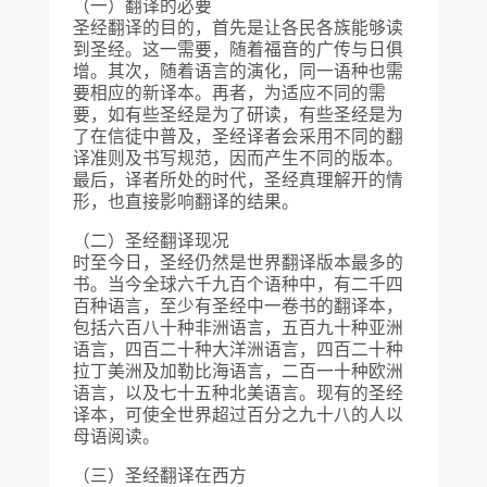
（一）翻译的必要
圣经翻译的目的，首先是让各民各族能够读
到圣经。这一需要，随着福音的广传与日俱
增。其次，随着语言的演化，同一语种也需
要相应的新译本。再者，为适应不同的需
要，如有些圣经是为了研读，有些圣经是为
了在信徒中普及，圣经译者会采用不同的翻
译准则及书写规范，因而产生不同的版本。
最后，译者所处的时代，圣经真理解开的情
形，也直接影响翻译的结果。
（二）圣经翻译现况
时至今日，圣经仍然是世界翻译版本最多的
书。当今全球六千九百个语种中，有二千四
百种语言，至少有圣经中一卷书的翻译本，
包括六百八十种非洲语言，五百九十种亚洲
语言，四百二十种大洋洲语言，四百二十种
拉丁美洲及加勒比海语言，二百一十种欧洲
语言，以及七十五种北美语言。现有的圣经
译本，可使全世界超过百分之九十八的人以
母语阅读。
（三）圣经翻译在西方