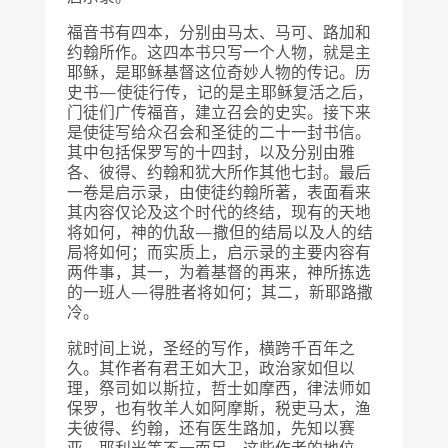
福音书有四本，分别由马太、马可、路加和
约翰所作。这四本书只写一个人物，就是主
耶稣，是耶稣基督这位奇妙人物的传记。历
史书—使徒行传，记的是主耶稣复活之后，
门徒们广传福音，建立召会的史实。接下来
是使徒写给众召会和圣徒的二十一封书信。
其中包括保罗写的十四封，以及分别由雅
各、彼得、约翰和犹大所作其他七封。最后
一卷是启示录，由使徒约翰所著，表面看来
其内容仅论及这个时代的终结，现有的天地
将如何，神的仇敌—撒但的结局以及人的结
局将如何；而实质上，启示录的主要内容有
两件事，其一，为着基督的再来，神所拣选
的一班人—得胜者将如何；其二，新耶路撒
冷。
就时间上说，圣经的写作，横跨千百年之
久。其作者有君王如大卫，政治家如但以
理，祭司如以斯拉，哲士如摩西，律法师如
保罗，也有牧羊人如阿摩斯，税吏马太，渔
夫彼得、约翰，还有医生路加，先知以赛
亚、耶利米等不一而足。这些作者的地位、