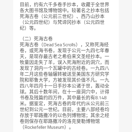
目前，约有六千多卷手抄本，收藏于全世界
各大图书馆及博物馆中。较著名之抄本包括
死海古卷（公元前三世纪）、西乃山抄本
（公元四世纪）与梵谛冈抄本（公元四世
纪）等。
（二）死海古卷
死海古卷（Dead Sea Scrolls），又称死海经
卷，或死海书卷，发现于公元一九四七年春
天，是现存最古老之希伯来文圣经抄本。一
牧童因走失了羊，误入死海附近的洞穴，而
发现了洞内一个瓦罐中的古经卷。一九四八
年二月这些卷轴辗转被送至美国东方研究学
院和耶鲁大学，方被发现其价值不凡。一九
四八年四月十一日手抄本公诸于世，轰动全
球。其后十数年间，在十一座洞穴中，计得
书卷及残篇约四万件，其中最长的有8.148
米。据鉴定，死海古卷的年代约从公元前三
世纪到公元一世纪。目前，主要八部经卷均
存放于耶路撒冷的以色列博物馆；其余之经
卷则保存在耶路撒冷的洛克斐勒博物馆
（Rockefeller Museum）。