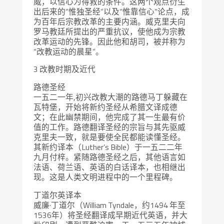
威，以信心为得救的条件。这两个观点衍生
出后来的“惟独圣经”以及“惟靠信心”论点，成
为百年后宗教改革的主要内涵。威克里夫向
罗马教廷所提出的严重抗议，使他成为宗教
改革运动的先锋。因此他和胡司，被并称为
“改教运动的晨星”。
3 改教时期及近代
路德圣经
一五二一年,初兴改教大潮的路德马丁躲藏在
瓦特堡，开始将新约圣经从希腊文译成德
文；在此幽禁期间，他完成了其一生最有价
值的工作。路德翻译圣经的宗旨与其先驱威
克里夫一致，就是要使全民都能读懂圣经。
其新约译本（Luther’s Bible）于一五二二年
九月付梓。紧随路德圣经之后，其他语言如
法语、荷兰语、英语的白话译本，也相继出
现。这是人类文明进程中的一个里程碑。
丁道尔英译本
威廉·丁道尔（William Tyndale，约1494 年至
1536年）将圣经翻译成早期近代英语，并大