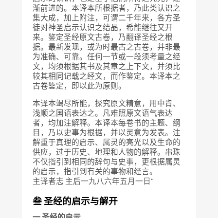
渐前进的。本译本所根据者，乃此类认识之
集大成，加上附注，可谓二千年来，各方圣
徒对神圣启示认识之结晶，希能继往又开
来。鉴定圣经原文古卷，乃翻译圣经之根
据。最新发现，或为时最古之古卷，并非最
为准确、可靠。任何一节或一段须考量之经
文，均须根据其书及其章之上下文，并须比
较其相同记载之经文，而作鉴定。本译本之
古卷鉴定，即以此为原则。
本译本竭尽所能，探究原文精意，用中肯、
浅顺之国语表达之。凡难照原文语气表达
者，均加注解释。本译本每卷书的主题、纲
目，乃以史事为根据，并以灵意为发表。注
解重于真理的启示、属灵的亮光以及生命的
供应，过于历史、地理和人物的解释。串珠
不仅指引到相同的辞句与史事，更根据属灵
的启示，指引到有关的事物和经言。
主译者志 主后一九八六年五月一日”
叁 圣经的启示与解开
一 圣经的启示