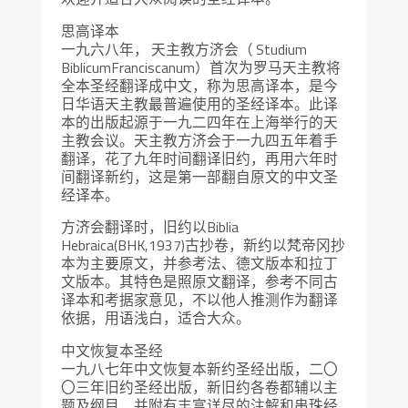
思高译本
一九六八年， 天主教方济会（ Studium
BiblicumFranciscanum）首次为罗马天主教将
全本圣经翻译成中文，称为思高译本，是今
日华语天主教最普遍使用的圣经译本。此译
本的出版起源于一九二四年在上海举行的天
主教会议。天主教方济会于一九四五年着手
翻译，花了九年时间翻译旧约，再用六年时
间翻译新约，这是第一部翻自原文的中文圣
经译本。
方济会翻译时，旧约以Biblia
Hebraica(BHK,1937)古抄卷，新约以梵帝冈抄
本为主要原文，并参考法、德文版本和拉丁
文版本。其特色是照原文翻译，参考不同古
译本和考据家意见，不以他人推测作为翻译
依据，用语浅白，适合大众。
中文恢复本圣经
一九八七年中文恢复本新约圣经出版，二〇
〇三年旧约圣经出版，新旧约各卷都辅以主
题及纲目，并附有丰富详尽的注解和串珠经