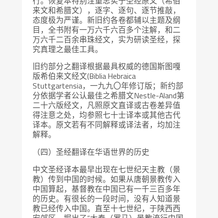
行。恢复本特别注重忠实于圣经原文（希伯
来文和希腊文），逐字、逐句、逐节推敲，
态度极为严谨。新旧约各卷都辅以主题及纲
目，全书附有一万六千六百多个注解，和二
万六千二百余串珠经文，实为研读圣经，探
究真理之最佳工具。
旧约部分之翻译根据最具权威的德国斯图嘎
版希伯来文经文(Biblia Hebraica
Stuttgartensia，一九九〇年修订版；新约部
分依据学者公认最佳之希腊文Nestle-Aland第
二十六版经文，凡照原文直译或古卷差异值
得注意之处，均参照七十士译本或其他古代
译本。原文若有不同解释或译法者，均加注
解释。
（四）圣经翻译在华语世界的历史
中文圣经译本最早出现在七世纪天主教（景
教）传到中国的时候。如果从唐朝景教传入
中国算起，基督教在中国已有一千三百多年
的历史。有很长的一段时间，没有人知道景
教已经传入中国。直至十七世纪，于陕西西
安郊区，掘出了“大秦（罗马）景教流行中国