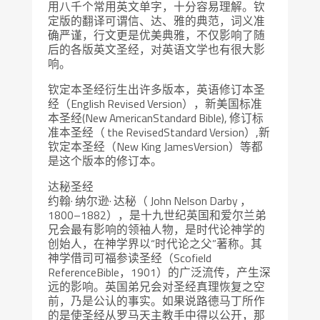
用八千个常用英文单字，十分容易理解。钦
定版的翻译可谓信、达、雅的典范，词义准
确严谨，行文更是优美典雅，不仅影响了随
后的各版英文圣经，对英语文学也有很大影
响。
钦定本圣经衍生出许多版本，英语修订本圣
经（English Revised Version），新美国标准
本圣经(New AmericanStandard Bible), 修订标
准本圣经（ the RevisedStandard Version）,新
钦定本圣经（New King JamesVersion）等都
是这个版本的修订本。
达秘圣经
约翰· 纳尔逊· 达秘（ John Nelson Darby ，
1800–1882），是十九世纪英国和爱尔兰弟
兄会最有影响的领袖人物，是时代论神学的
创始人，在神学界以“时代论之父”著称。其
神学借司可福参读圣经（Scofield
ReferenceBible，1901）的广泛流传，产生深
远的影响。英国弟兄会对圣经真理恢复之空
前，乃是公认的事实。如果说路德马丁所作
的是使圣经从罗马天主教手中得以公开，那