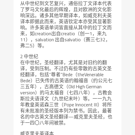
从中世纪到文艺复兴，通俗拉丁文译本代表
了罗马文化最后的辉煌，且对欧洲的文化影
响深远。诸多其他早期译本，如威克利夫英
译本即据此而来，英语钦定本亦受其显著影
响。许多英语单词皆直接从其中的拉丁文而
来，如creation出自creatio（创一1，来九
11），salvation 出自salvatio（赛三七32，
弗二5）等。
2 中世纪
在中世纪，圣经翻译，尤其是对旧约的翻
译，受到压制。不过仍有些零散的古英文圣
经翻译，包括“尊者”Bede（theVenerable
Bede）已失传的古英语约翰福音（约公元七
三五年），古高德文（Old High German
version）的马太福音（七四八年），古教会
斯拉夫语译文（九世纪末叶）等。一一九九
年教皇英诺森三世（Pope Innocent III）将所
有未批准的圣经版本列为禁书。因此，最著
名的中古英文圣经翻译—威克里夫圣经，也
于一四〇八年间被禁。
威克里夫英译本