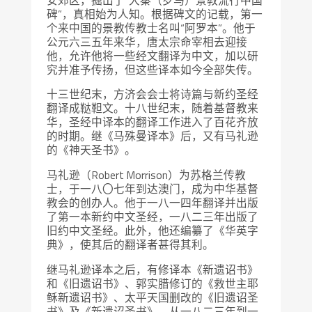
碑”，真相始为人知。根据碑文的记载，第一
个来中国的景教传教士名叫“阿罗本”。他于
公元六三五年来华，唐太宗命宰相去迎接
他，允许他将一些经文翻译为中文，加以研
究并准予传扬，但这些译本如今全部失传。
十三世纪末，方济会会士将诗篇与新约圣经
翻译成鞑靼文。十八世纪末，随着基督教来
华，圣经中译本的翻译工作进入了百花齐放
的时期。继《马殊曼译本》后，又有马礼逊
的《神天圣书》。
马礼逊（Robert Morrison）为苏格兰传教
士，于一八〇七年到达澳门，成为中华基督
教会的创办人。他于一八一四年翻译并出版
了第一本新约中文圣经，一八二三年出版了
旧约中文圣经。此外，他还编纂了《华英字
典》，使其后的翻译者甚得其利。
继马礼逊译本之后，有修译本《新遗诏书》
和《旧遗诏书》、郭实腊修订的《救世主耶
稣新遗诏书》、太平天国删改的《旧遗诏圣
书》及《新遗诏圣书》。从一八二三年到一